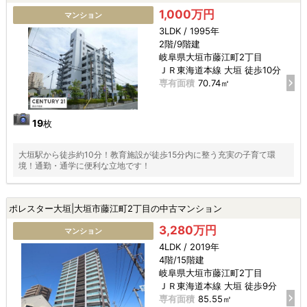
1,000万円
マンション
3LDK / 1995年
2階/9階建
岐阜県大垣市藤江町2丁目
ＪＲ東海道本線 大垣 徒歩10分
専有面積
70.74㎡
19
枚
大垣駅から徒歩約10分！教育施設が徒歩15分内に整う充実の子育て環
境！通勤・通学に便利な立地です！
ポレスター大垣|大垣市藤江町2丁目の中古マンション
3,280万円
マンション
4LDK / 2019年
4階/15階建
岐阜県大垣市藤江町2丁目
ＪＲ東海道本線 大垣 徒歩9分
専有面積
85.55㎡