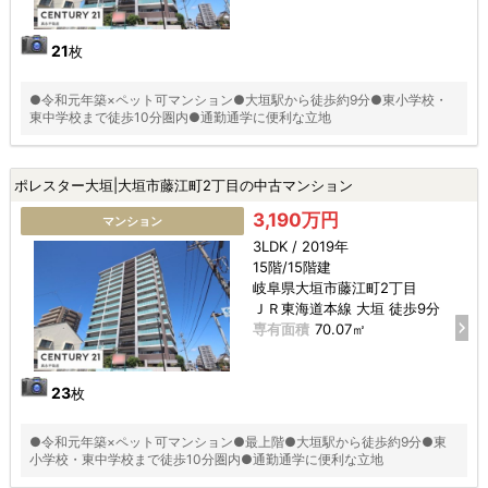
21
枚
●令和元年築×ペット可マンション●大垣駅から徒歩約9分●東小学校・
東中学校まで徒歩10分圏内●通勤通学に便利な立地
ポレスター大垣|大垣市藤江町2丁目の中古マンション
3,190万円
マンション
3LDK / 2019年
15階/15階建
岐阜県大垣市藤江町2丁目
ＪＲ東海道本線 大垣 徒歩9分
専有面積
70.07㎡
23
枚
●令和元年築×ペット可マンション●最上階●大垣駅から徒歩約9分●東
小学校・東中学校まで徒歩10分圏内●通勤通学に便利な立地