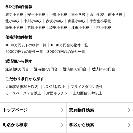
学区別物件情報
興文小学校
安井小学校
小野小学校
東小学校
西小学校
南小学校
北小学校
中川小学校
赤坂小学校
青墓小学校
宇留生小学校
静里小学校
荒崎小学校
綾里小学校
江東小学校
川並小学校
価格別物件情報
1000万円以下の物件一覧
1000万円台の物件一覧
2000万円台の物件一覧
3000万円台の物件一覧
返済額から探す
返済額6万円台
返済額7万円台
返済額8万円台
返済額9万円台
こだわり条件から探す
大垣駅徒歩20分以内
LDK15帖以上
プライスダウン物件
カースペース２台以上
対面キッチン
土地面積50坪以上
トップページ
売買物件検索
町名から検索
学区から検索