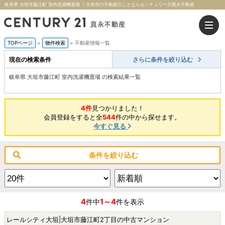
岐阜県 大垣市藤江町 室内洗濯機置場 ｜大垣市の不動産のことならセンチュリー21真永不動産
TOPページ
>
物件検索
>
不動産情報一覧
現在の検索条件
さらに条件を絞り込む
岐阜県 大垣市藤江町 室内洗濯機置場 の検索結果一覧
4件
見つかりました！
会員登録をすると全
544
件の中から探せます。
今すぐ見る
条件を絞り込む
4
1～4
件中
件を表示
レールシティ大垣|大垣市藤江町2丁目の中古マンション