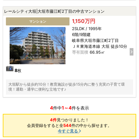
レールシティ大垣|大垣市藤江町2丁目の中古マンション
1,150万円
マンション
2SLDK / 1995年
6階/9階建
岐阜県大垣市藤江町2丁目
ＪＲ東海道本線 大垣 徒歩10分
専有面積
66.95㎡
8
枚
大垣駅から徒歩約10分！教育施設が徒歩15分内に整う充実の子育て環
境！通勤・通学に便利な立地です♪
4
1～4
件中
件を表示
4件
見つかりました！
会員登録をすると全
544
件の中から探せます。
今すぐ見る