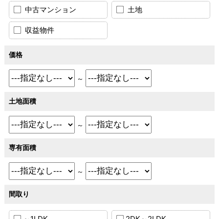
中古マンション
土地
収益物件
価格
～
土地面積
～
専有面積
～
間取り
～1LDK
2DK～2LDK