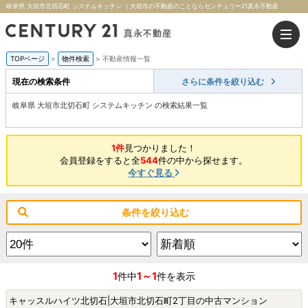
岐阜県 大垣市北切石町 システムキッチン ｜大垣市の不動産のことならセンチュリー21真永不動産
TOPページ
>
物件検索
>
不動産情報一覧
現在の検索条件
さらに条件を絞り込む
岐阜県 大垣市北切石町 システムキッチン の検索結果一覧
1件
見つかりました！
会員登録をすると全
544
件の中から探せます。
今すぐ見る
条件を絞り込む
1
1～1
件中
件を表示
キャッスルハイツ北切石|大垣市北切石町2丁目の中古マンション