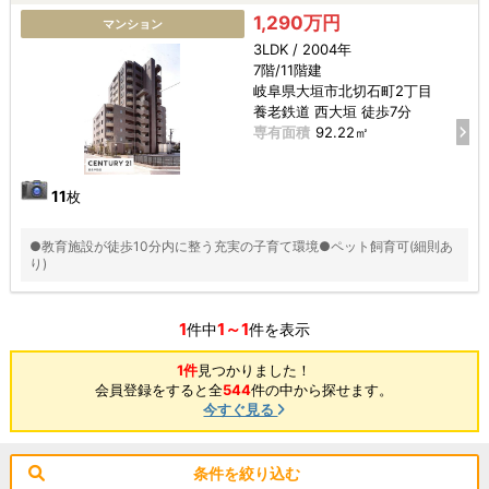
1,290万円
マンション
3LDK / 2004年
7階/11階建
岐阜県大垣市北切石町2丁目
養老鉄道 西大垣 徒歩7分
専有面積
92.22㎡
11
枚
●教育施設が徒歩10分内に整う充実の子育て環境●ペット飼育可(細則あ
り)
1
1～1
件中
件を表示
1件
見つかりました！
会員登録をすると全
544
件の中から探せます。
今すぐ見る
条件を絞り込む