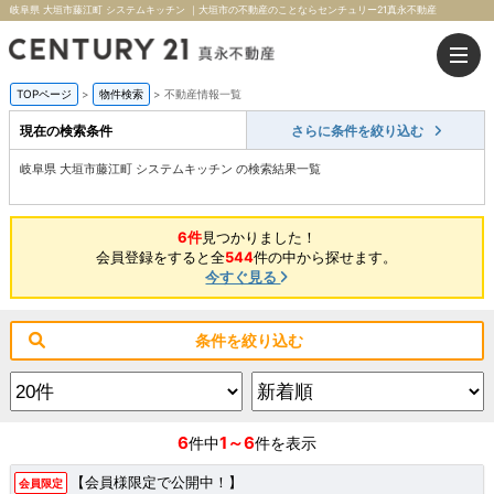
岐阜県 大垣市藤江町 システムキッチン ｜大垣市の不動産のことならセンチュリー21真永不動産
TOPページ
>
物件検索
>
不動産情報一覧
現在の検索条件
さらに条件を絞り込む
岐阜県 大垣市藤江町 システムキッチン の検索結果一覧
6件
見つかりました！
会員登録をすると全
544
件の中から探せます。
今すぐ見る
条件を絞り込む
6
1～6
件中
件を表示
【会員様限定で公開中！】
会員限定