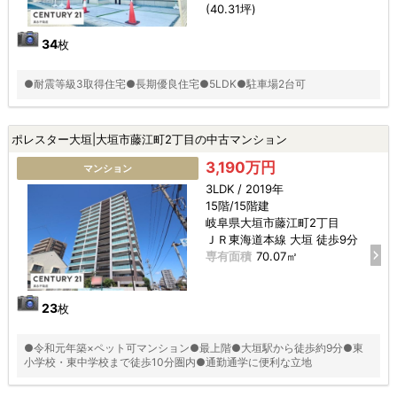
(40.31坪)
34
枚
●耐震等級3取得住宅●長期優良住宅●5LDK●駐車場2台可
ポレスター大垣|大垣市藤江町2丁目の中古マンション
3,190万円
マンション
3LDK / 2019年
15階/15階建
岐阜県大垣市藤江町2丁目
ＪＲ東海道本線 大垣 徒歩9分
専有面積
70.07㎡
23
枚
●令和元年築×ペット可マンション●最上階●大垣駅から徒歩約9分●東
小学校・東中学校まで徒歩10分圏内●通勤通学に便利な立地