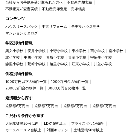
当社からお手紙を受け取られた方へ
不動産売却実績
不動産売却査定実績
不動産売却査定・売却相談
コンテンツ
ハウスリースバック
中古リフォーム
モデルハウス見学
マンションカタログ
学区別物件情報
興文小学校
安井小学校
小野小学校
東小学校
西小学校
南小学校
北小学校
中川小学校
赤坂小学校
青墓小学校
宇留生小学校
静里小学校
荒崎小学校
綾里小学校
江東小学校
川並小学校
価格別物件情報
1000万円以下の物件一覧
1000万円台の物件一覧
2000万円台の物件一覧
3000万円台の物件一覧
返済額から探す
返済額6万円台
返済額7万円台
返済額8万円台
返済額9万円台
こだわり条件から探す
大垣駅徒歩20分以内
LDK15帖以上
プライスダウン物件
カースペース２台以上
対面キッチン
土地面積50坪以上