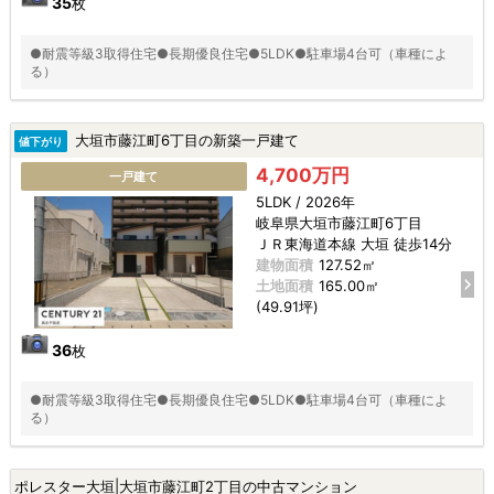
35
枚
●耐震等級3取得住宅●長期優良住宅●5LDK●駐車場4台可（車種によ
る）
大垣市藤江町6丁目の新築一戸建て
値下がり
4,700万円
一戸建て
5LDK / 2026年
岐阜県大垣市藤江町6丁目
ＪＲ東海道本線 大垣 徒歩14分
建物面積
127.52㎡
土地面積
165.00㎡
(49.91坪)
36
枚
●耐震等級3取得住宅●長期優良住宅●5LDK●駐車場4台可（車種によ
る）
ポレスター大垣|大垣市藤江町2丁目の中古マンション