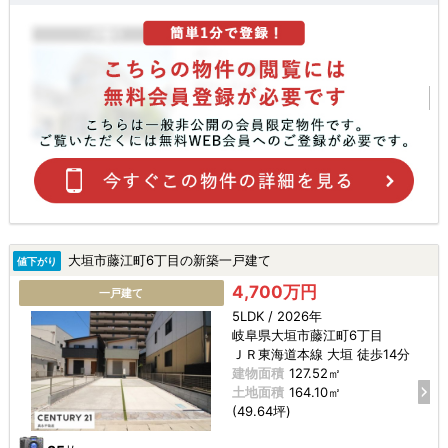
大垣市藤江町6丁目の新築一戸建て
値下がり
4,700万円
一戸建て
5LDK / 2026年
岐阜県大垣市藤江町6丁目
ＪＲ東海道本線 大垣 徒歩14分
建物面積
127.52㎡
土地面積
164.10㎡
(49.64坪)