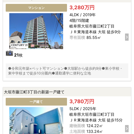
3,280万円
マンション
4LDK / 2019年
4階/15階建
岐阜県大垣市藤江町2丁目
ＪＲ東海道本線 大垣 徒歩9分
専有面積
85.55㎡
21
枚
●令和元年築×ペット可マンション●大垣駅から徒歩約9分●東小学校・
東中学校まで徒歩10分圏内●通勤通学に便利な立地
大垣市藤江町3丁目の新築一戸建て
3,780万円
一戸建て
5LDK / 2025年
岐阜県大垣市藤江町3丁目
ＪＲ東海道本線 大垣 徒歩15分
建物面積
124.22㎡
土地面積
133.24㎡