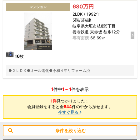
680万円
マンション
2LDK / 1992年
5階/6階建
岐阜県大垣市枝郷5丁目
養老鉄道 東赤坂 徒歩12分
専有面積
66.69㎡
16
枚
●２ＬＤＫ●オール電化●令和４年リフォーム済
1
1～1
件中
件を表示
1件
見つかりました！
会員登録をすると全
544
件の中から探せます。
今すぐ見る
条件を絞り込む