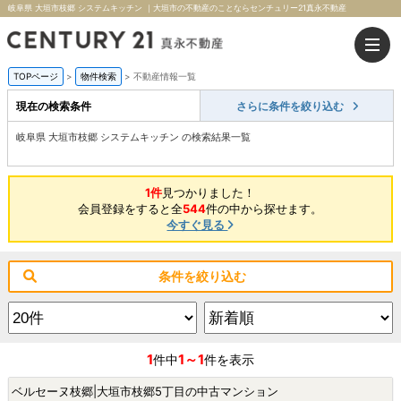
岐阜県 大垣市枝郷 システムキッチン ｜大垣市の不動産のことならセンチュリー21真永不動産
TOPページ
>
物件検索
>
不動産情報一覧
現在の検索条件
さらに条件を絞り込む
岐阜県 大垣市枝郷 システムキッチン の検索結果一覧
1件
見つかりました！
会員登録をすると全
544
件の中から探せます。
今すぐ見る
条件を絞り込む
1
1～1
件中
件を表示
ベルセーヌ枝郷|大垣市枝郷5丁目の中古マンション