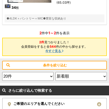
(65.03坪)
34
枚
●4LDK＋パントリー＋WIC●豊富な収納あり
2
1～2
件中
件を表示
2件
見つかりました！
会員登録をすると全
544
件の中から探せます。
今すぐ見る
条件を絞り込む
さらに絞り込んで検索する
ご希望のエリアを選んでください