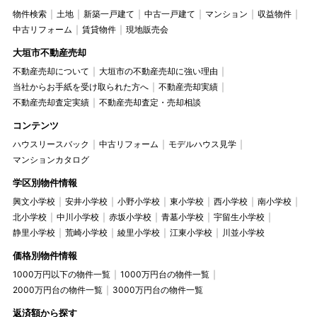
物件検索
土地
新築一戸建て
中古一戸建て
マンション
収益物件
中古リフォーム
賃貸物件
現地販売会
大垣市不動産売却
不動産売却について
大垣市の不動産売却に強い理由
当社からお手紙を受け取られた方へ
不動産売却実績
不動産売却査定実績
不動産売却査定・売却相談
コンテンツ
ハウスリースバック
中古リフォーム
モデルハウス見学
マンションカタログ
学区別物件情報
興文小学校
安井小学校
小野小学校
東小学校
西小学校
南小学校
北小学校
中川小学校
赤坂小学校
青墓小学校
宇留生小学校
静里小学校
荒崎小学校
綾里小学校
江東小学校
川並小学校
価格別物件情報
1000万円以下の物件一覧
1000万円台の物件一覧
2000万円台の物件一覧
3000万円台の物件一覧
返済額から探す