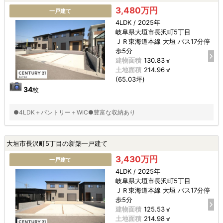
3,480万円
一戸建て
4LDK / 2025年
岐阜県大垣市長沢町5丁目
ＪＲ東海道本線 大垣 バス17分停
歩5分
建物面積
130.83㎡
土地面積
214.96㎡
(65.03坪)
34
枚
●4LDK＋パントリー＋WIC●豊富な収納あり
大垣市長沢町5丁目の新築一戸建て
3,430万円
一戸建て
4LDK / 2025年
岐阜県大垣市長沢町5丁目
ＪＲ東海道本線 大垣 バス17分停
歩5分
建物面積
125.53㎡
土地面積
214.98㎡