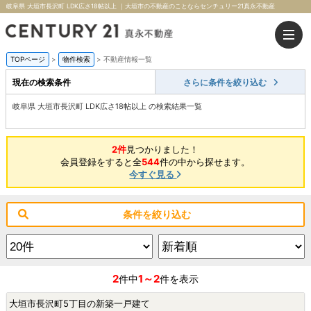
岐阜県 大垣市長沢町 LDK広さ18帖以上 ｜大垣市の不動産のことならセンチュリー21真永不動産
TOPページ
>
物件検索
>
不動産情報一覧
現在の検索条件
さらに条件を絞り込む
岐阜県 大垣市長沢町 LDK広さ18帖以上 の検索結果一覧
2件
見つかりました！
会員登録をすると全
544
件の中から探せます。
今すぐ見る
条件を絞り込む
2
1～2
件中
件を表示
大垣市長沢町5丁目の新築一戸建て