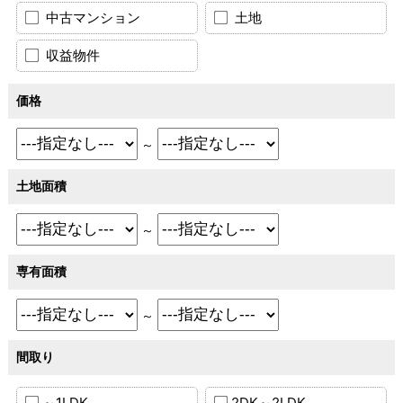
中古マンション
土地
収益物件
価格
～
土地面積
～
専有面積
～
間取り
～1LDK
2DK～2LDK