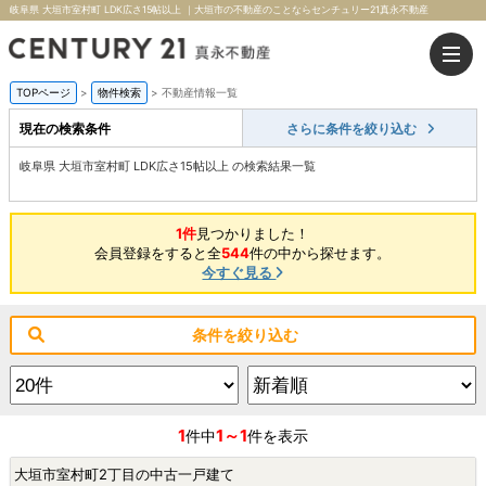
岐阜県 大垣市室村町 LDK広さ15帖以上 ｜大垣市の不動産のことならセンチュリー21真永不動産
TOPページ
>
物件検索
>
不動産情報一覧
現在の検索条件
さらに条件を絞り込む
岐阜県 大垣市室村町 LDK広さ15帖以上 の検索結果一覧
1件
見つかりました！
会員登録をすると全
544
件の中から探せます。
今すぐ見る
条件を絞り込む
1
1～1
件中
件を表示
大垣市室村町2丁目の中古一戸建て