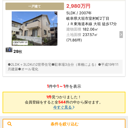
2,980万円
一戸建て
5LDK / 2007年
岐阜県大垣市室村町2丁目
ＪＲ東海道本線 大垣 徒歩17分
建物面積
182.06㎡
土地面積
237.57㎡
(71.86坪)
29
枚
●2LDK＋3LDKの2世帯住宅●駐車場3台分（車種による）●平成19年11
月建築●オール電化
1
1～1
件中
件を表示
1件
見つかりました！
会員登録をすると全
544
件の中から探せます。
今すぐ見る
条件を絞り込む