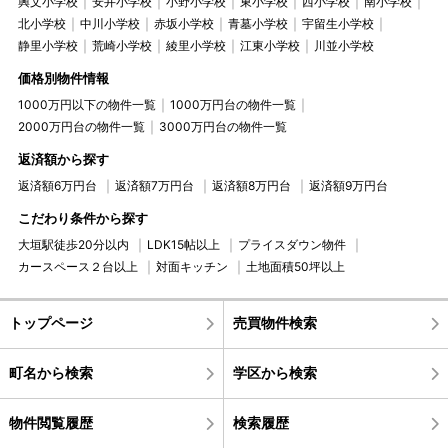
興文小学校
安井小学校
小野小学校
東小学校
西小学校
南小学校
北小学校
中川小学校
赤坂小学校
青墓小学校
宇留生小学校
静里小学校
荒崎小学校
綾里小学校
江東小学校
川並小学校
価格別物件情報
1000万円以下の物件一覧
1000万円台の物件一覧
2000万円台の物件一覧
3000万円台の物件一覧
返済額から探す
返済額6万円台
返済額7万円台
返済額8万円台
返済額9万円台
こだわり条件から探す
大垣駅徒歩20分以内
LDK15帖以上
プライスダウン物件
カースペース２台以上
対面キッチン
土地面積50坪以上
トップページ
売買物件検索
町名から検索
学区から検索
物件閲覧履歴
検索履歴