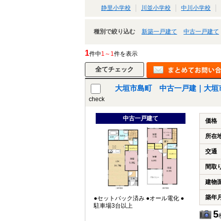
静里小学校
川並小学校
中川小学校
種別で絞り込む
新築一戸建て
中古一戸建て
1
件中
1～1
件を表示
大垣市島町 中古一戸建｜大垣
check
中古一戸建て
価格
所在
交通
間取
建物
築年
●セットバック済み ●オール電化 ●
駐車場3台以上
5