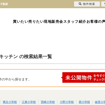
物件検索
永不動産
買いたい
売りたい
現地販売会
スタッフ紹介
お客様の
ーキッチン の検索結果一覧
件の中から探せます。
興文小学校
江東小学校
荒崎小学校
小野小学校
西小学校
綾里小