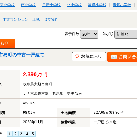
東小学校
南小学校
日新小学校
北小学校
墨俣小学校
青墓小学校
中古マンション
土地
収益物件
表示件数
並び順
市島町の中古一戸建て
2,390万円
岐阜県大垣市島町
地
ＪＲ東海道本線 荒尾駅 徒歩42分
4SLDK
り
98.01㎡
227.65㎡(68.86坪)
面積
土地面積
2023年11月
一戸建て/木造
月
建物構造
枚