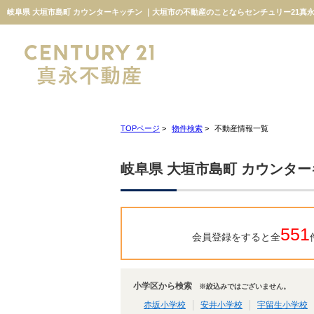
岐阜県 大垣市島町 カウンターキッチン ｜大垣市の不動産のことならセンチュリー21真
TOPページ
>
物件検索
>
不動産情報一覧
岐阜県 大垣市島町 カウンタ
551
会員登録をすると全
小学区から検索
※絞込みではございません。
赤坂小学校
安井小学校
宇留生小学校