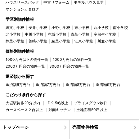
ハウスリースバック
中古リフォーム
モデルハウス見学
マンションカタログ
学区別物件情報
興文小学校
安井小学校
小野小学校
東小学校
西小学校
南小学校
北小学校
中川小学校
赤坂小学校
青墓小学校
宇留生小学校
静里小学校
荒崎小学校
綾里小学校
江東小学校
川並小学校
価格別物件情報
1000万円以下の物件一覧
1000万円台の物件一覧
2000万円台の物件一覧
3000万円台の物件一覧
返済額から探す
返済額6万円台
返済額7万円台
返済額8万円台
返済額9万円台
こだわり条件から探す
大垣駅徒歩20分以内
LDK15帖以上
プライスダウン物件
カースペース２台以上
対面キッチン
土地面積50坪以上
トップページ
売買物件検索