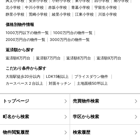
興文小学校
安井小学校
小野小学校
東小学校
西小学校
南小学校
北小学校
中川小学校
赤坂小学校
青墓小学校
宇留生小学校
静里小学校
荒崎小学校
綾里小学校
江東小学校
川並小学校
価格別物件情報
1000万円以下の物件一覧
1000万円台の物件一覧
2000万円台の物件一覧
3000万円台の物件一覧
返済額から探す
返済額6万円台
返済額7万円台
返済額8万円台
返済額9万円台
こだわり条件から探す
大垣駅徒歩20分以内
LDK15帖以上
プライスダウン物件
カースペース２台以上
対面キッチン
土地面積50坪以上
トップページ
売買物件検索
町名から検索
学区から検索
物件閲覧履歴
検索履歴