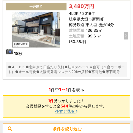
3,480万円
一戸建て
4LDK / 2019年
岐阜県大垣市新開町
樽見鉄道 東大垣 徒歩14分
建物面積
136.35㎡
土地面積
199.61㎡
(60.38坪)
18
枚
●４ＬＤＫ●南向きで日当たり良好●駐車スペース４台可（２台カーポー
ト）●オール電化●太陽光発電システム20kw搭載●蓄電池●床下暖房
1
1～1
件中
件を表示
1件
見つかりました！
会員登録をすると全
544
件の中から探せます。
今すぐ見る
条件を絞り込む