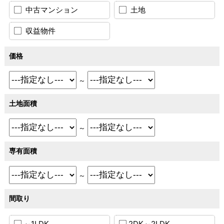
中古マンション
土地
収益物件
価格
～
土地面積
～
専有面積
～
間取り
～1LDK
2DK～2LDK