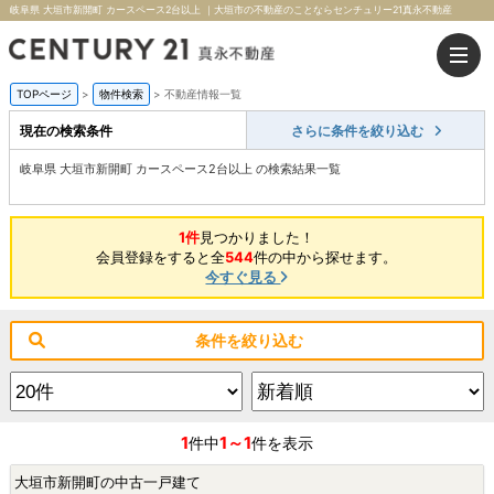
岐阜県 大垣市新開町 カースペース2台以上 ｜大垣市の不動産のことならセンチュリー21真永不動産
TOPページ
>
物件検索
>
不動産情報一覧
現在の検索条件
さらに条件を絞り込む
岐阜県 大垣市新開町 カースペース2台以上 の検索結果一覧
1件
見つかりました！
会員登録をすると全
544
件の中から探せます。
今すぐ見る
条件を絞り込む
1
1～1
件中
件を表示
大垣市新開町の中古一戸建て