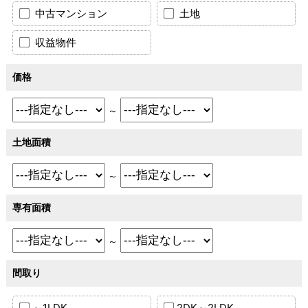
中古マンション
土地
収益物件
価格
～
土地面積
～
専有面積
～
間取り
～1LDK
2DK～2LDK