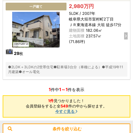
2,980万円
一戸建て
5LDK / 2007年
岐阜県大垣市室村町2丁目
ＪＲ東海道本線 大垣 徒歩17分
建物面積
182.06㎡
土地面積
237.57㎡
(71.86坪)
29
枚
●2LDK＋3LDKの2世帯住宅●駐車場3台分（車種による）●平成19年11
月建築●オール電化
1
1～1
件中
件を表示
1件
見つかりました！
会員登録をすると全
549
件の中から探せます。
今すぐ見る
条件を絞り込む