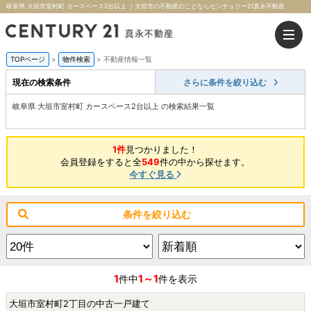
岐阜県 大垣市室村町 カースペース2台以上 ｜大垣市の不動産のことならセンチュリー21真永不動産
TOPページ
>
物件検索
>
不動産情報一覧
現在の検索条件
さらに条件を絞り込む
岐阜県 大垣市室村町 カースペース2台以上 の検索結果一覧
1件
見つかりました！
会員登録をすると全
549
件の中から探せます。
今すぐ見る
条件を絞り込む
1
1～1
件中
件を表示
大垣市室村町2丁目の中古一戸建て