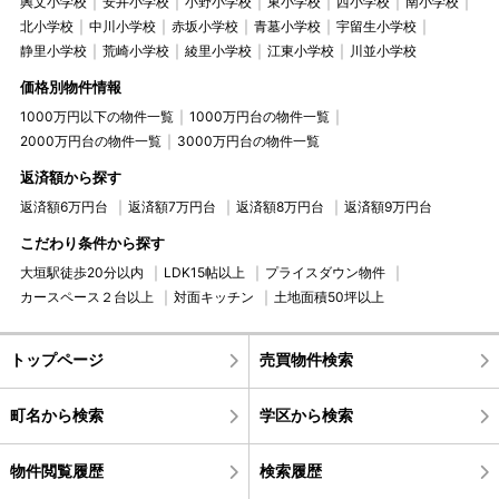
興文小学校
安井小学校
小野小学校
東小学校
西小学校
南小学校
北小学校
中川小学校
赤坂小学校
青墓小学校
宇留生小学校
静里小学校
荒崎小学校
綾里小学校
江東小学校
川並小学校
価格別物件情報
1000万円以下の物件一覧
1000万円台の物件一覧
2000万円台の物件一覧
3000万円台の物件一覧
返済額から探す
返済額6万円台
返済額7万円台
返済額8万円台
返済額9万円台
こだわり条件から探す
大垣駅徒歩20分以内
LDK15帖以上
プライスダウン物件
カースペース２台以上
対面キッチン
土地面積50坪以上
トップページ
売買物件検索
町名から検索
学区から検索
物件閲覧履歴
検索履歴