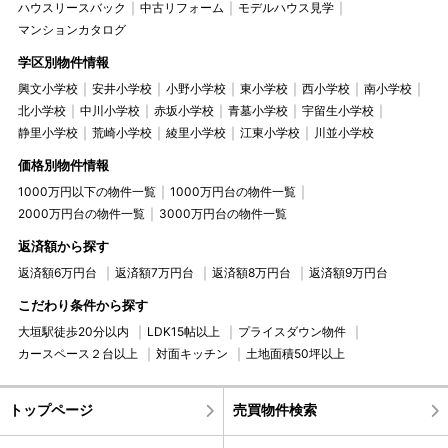
ハウスリースバック
中古リフォーム
モデルハウス見学
マンションカタログ
学区別物件情報
興文小学校
安井小学校
小野小学校
東小学校
西小学校
南小学校
北小学校
中川小学校
赤坂小学校
青墓小学校
宇留生小学校
静里小学校
荒崎小学校
綾里小学校
江東小学校
川並小学校
価格別物件情報
1000万円以下の物件一覧
1000万円台の物件一覧
2000万円台の物件一覧
3000万円台の物件一覧
返済額から探す
返済額6万円台
返済額7万円台
返済額8万円台
返済額9万円台
こだわり条件から探す
大垣駅徒歩20分以内
LDK15帖以上
プライスダウン物件
カースペース２台以上
対面キッチン
土地面積50坪以上
トップページ
売買物件検索