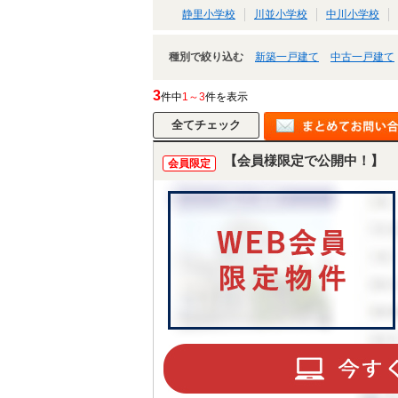
静里小学校
川並小学校
中川小学校
種別で絞り込む
新築一戸建て
中古一戸建て
3
件中
1～3
件を表示
【会員様限定で公開中！】
会員限定