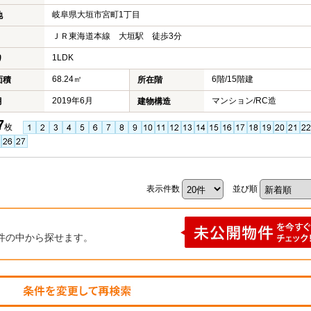
岐阜県大垣市宮町1丁目
地
ＪＲ東海道本線 大垣駅 徒歩3分
1LDK
り
68.24㎡
6階/15階建
面積
所在階
2019年6月
マンション/RC造
月
建物構造
7
枚
表示件数
並び順
件の中から探せます。