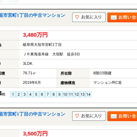
垣市宮町1丁目の中古マンション
3,480万円
岐阜県大垣市宮町1丁目
地
ＪＲ東海道本線 大垣駅 徒歩3分
3LDK
り
76.71㎡
8階/15階建
面積
所在階
2019年6月
マンション/RC造
月
建物構造
4
枚
垣市宮町1丁目の中古マンション
3,500万円