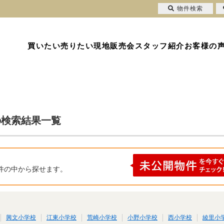
物件検索
買いたい
売りたい
現地販売会
スタッフ紹介
お客様の
の検索結果一覧
件の中から探せます。
興文小学校
江東小学校
荒崎小学校
小野小学校
西小学校
綾里小