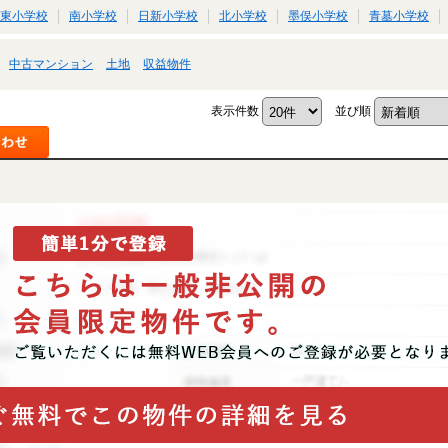
東小学校
南小学校
日新小学校
北小学校
墨俣小学校
青墓小学校
中古マンション
土地
収益物件
表示件数
並び順