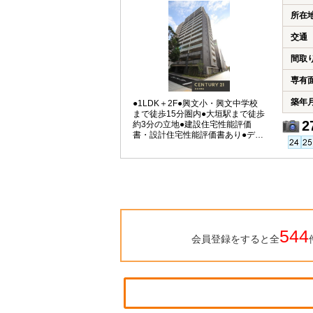
所在
交通
間取
専有
築年
●1LDK＋2F●興文小・興文中学校
まで徒歩15分圏内●大垣駅まで徒歩
2
約3分の立地●建設住宅性能評価
書・設計住宅性能評価書あり●ディ
スポーザーあり
544
会員登録をすると全