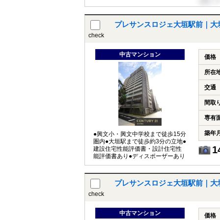
プレサンスロジェ大垣駅前｜大
check
中古マンション
価格
所在
交通
間取
専有
築年
●興文小・興文中学校まで徒歩15分
圏内●大垣駅まで徒歩約3分の立地●
1
建設住宅性能評価書・設計住宅性
能評価書あり●ディスポーザーあり
プレサンスロジェ大垣駅前｜大
check
中古マンション
価格