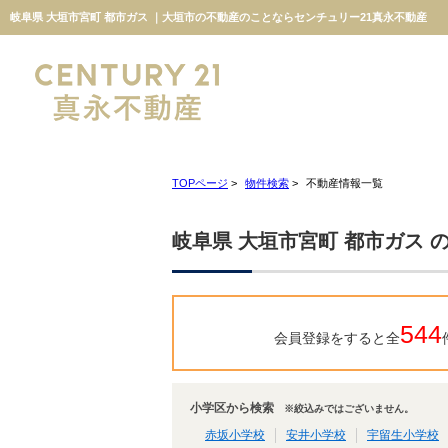
岐阜県 大垣市宮町 都市ガス ｜大垣市の不動産のことならセンチュリー21真永不動産
TOPページ
>
物件検索
>
不動産情報一覧
岐阜県 大垣市宮町 都市ガス 
544
会員登録をすると全
小学区から検索
※絞込みではございません。
赤坂小学校
安井小学校
宇留生小学校