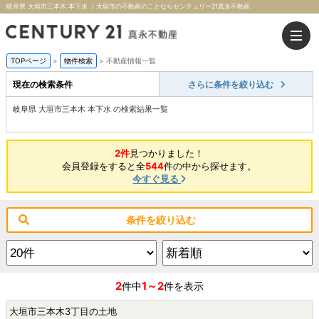
岐阜県 大垣市三本木 本下水 ｜大垣市の不動産のことならセンチュリー21真永不動産
TOPページ
>
物件検索
>
不動産情報一覧
現在の検索条件
さらに条件を絞り込む
岐阜県 大垣市三本木 本下水 の検索結果一覧
2件
見つかりました！
会員登録をすると全
544
件の中から探せます。
今すぐ見る
条件を絞り込む
2
1～2
件中
件を表示
大垣市三本木3丁目の土地