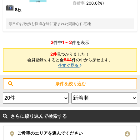
容積率
200.0(%)
8
枚
毎日のお散歩も快適な緑に恵まれた閑静な住宅地
2
1～2
件中
件を表示
2件
見つかりました！
会員登録をすると全
544
件の中から探せます。
今すぐ見る
条件を絞り込む
さらに絞り込んで検索する
ご希望のエリアを選んでください