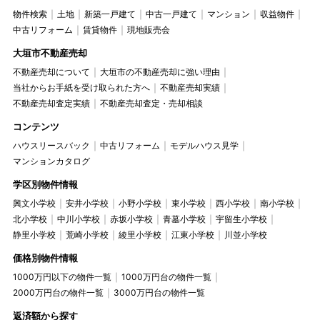
物件検索
土地
新築一戸建て
中古一戸建て
マンション
収益物件
中古リフォーム
賃貸物件
現地販売会
大垣市不動産売却
不動産売却について
大垣市の不動産売却に強い理由
当社からお手紙を受け取られた方へ
不動産売却実績
不動産売却査定実績
不動産売却査定・売却相談
コンテンツ
ハウスリースバック
中古リフォーム
モデルハウス見学
マンションカタログ
学区別物件情報
興文小学校
安井小学校
小野小学校
東小学校
西小学校
南小学校
北小学校
中川小学校
赤坂小学校
青墓小学校
宇留生小学校
静里小学校
荒崎小学校
綾里小学校
江東小学校
川並小学校
価格別物件情報
1000万円以下の物件一覧
1000万円台の物件一覧
2000万円台の物件一覧
3000万円台の物件一覧
返済額から探す