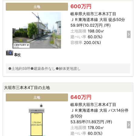
600万円
土地
岐阜県大垣市三本木3丁目
ＪＲ東海道本線 大垣 徒歩50分
59.9坪(10.02万円 /坪)
土地面積
198.00㎡
建ぺい率
60.0(%)
容積率
200.0(%)
8
枚
●土地約59坪●建築条件なし●解体更地渡し
大垣市三本木4丁目の土地
640万円
土地
岐阜県大垣市三本木4丁目
ＪＲ東海道本線 大垣 バス14分停
歩10分
53.85坪(11.89万円 /坪)
土地面積
178.00㎡
建ぺい率
60.0(%)