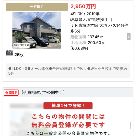
2,950万円
一戸建て
4SLDK / 2019年
岐阜県大垣市綾野5丁目
ＪＲ東海道本線 大垣 バス14分停
歩6分
建物面積
137.45㎡
土地面積
200.60㎡
(60.68坪)
25
枚
●4LDK＋S●オール電化●全居室6帖以上で広々●綾里小学校まで徒歩約
5分
【会員様限定で公開中！】
会員限定