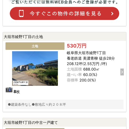
大垣市綾野1丁目の土地
530万円
土地
岐阜県大垣市綾野1丁目
養老鉄道 美濃青柳 徒歩28分
208.12坪(2.55万円 /坪)
土地面積
688.00㎡
建ぺい率
60.0(%)
容積率
200.0(%)
8
枚
●建築条件なし●敷地広々約２０８坪
大垣市綾野1丁目の中古一戸建て