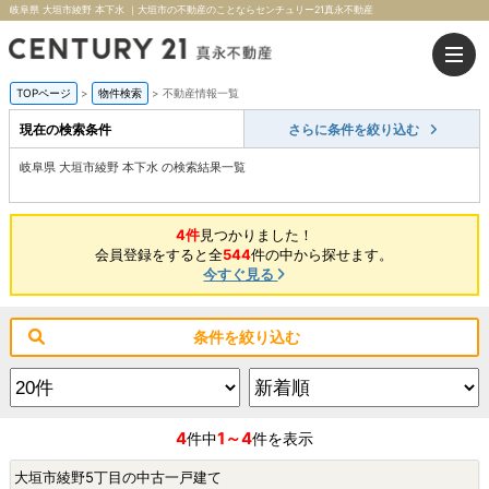
岐阜県 大垣市綾野 本下水 ｜大垣市の不動産のことならセンチュリー21真永不動産
TOPページ
>
物件検索
>
不動産情報一覧
現在の検索条件
さらに条件を絞り込む
岐阜県 大垣市綾野 本下水 の検索結果一覧
4件
見つかりました！
会員登録をすると全
544
件の中から探せます。
今すぐ見る
条件を絞り込む
4
1～4
件中
件を表示
大垣市綾野5丁目の中古一戸建て