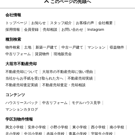
このページの先頭へ
会社情報
トップページ
お知らせ
スタッフ紹介
お客様の声
会社概要
採用情報
会員登録
売却相談
お問い合わせ
Instagram
種別検索
物件検索
土地
新築一戸建て
中古一戸建て
マンション
収益物件
中古リフォーム
賃貸物件
現地販売会
大垣市不動産売却
不動産売却について
大垣市の不動産売却に強い理由
当社からお手紙を受け取られた方へ
不動産売却実績
不動産売却査定実績
不動産売却査定・売却相談
コンテンツ
ハウスリースバック
中古リフォーム
モデルハウス見学
マンションカタログ
学区別物件情報
興文小学校
安井小学校
小野小学校
東小学校
西小学校
南小学校
北小学校
中川小学校
赤坂小学校
青墓小学校
宇留生小学校