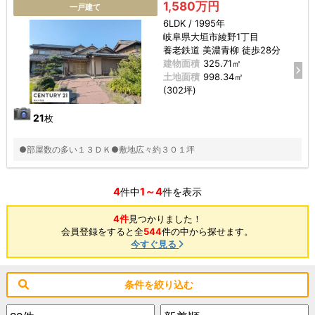
1,580万円
一戸建て
6LDK / 1995年
岐阜県大垣市綾野1丁目
養老鉄道 美濃青柳 徒歩28分
建物面積
325.71㎡
土地面積
998.34㎡
(302坪)
21
枚
●部屋数の多い１３ＤＫ●敷地広々約３０１坪
4
1～4
件中
件を表示
4件
見つかりました！
会員登録をすると全
544
件の中から探せます。
今すぐ見る
条件を絞り込む