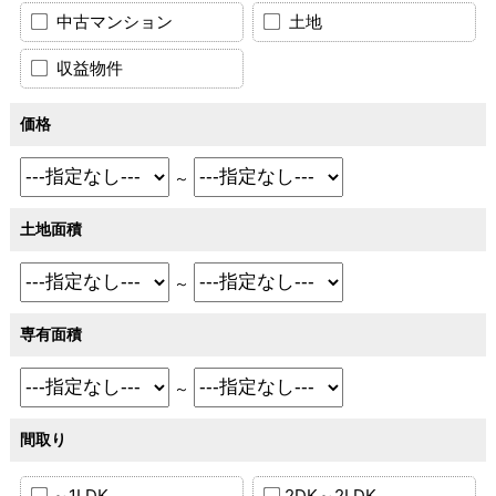
中古マンション
土地
収益物件
価格
～
土地面積
～
専有面積
～
間取り
～1LDK
2DK～2LDK