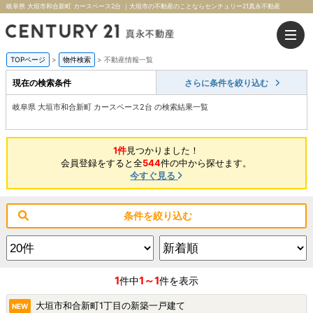
岐阜県 大垣市和合新町 カースペース2台 ｜大垣市の不動産のことならセンチュリー21真永不動産
TOPページ
>
物件検索
>
不動産情報一覧
現在の検索条件
さらに条件を絞り込む
岐阜県 大垣市和合新町 カースペース2台 の検索結果一覧
1件
見つかりました！
会員登録をすると全
544
件の中から探せます。
今すぐ見る
条件を絞り込む
1
1～1
件中
件を表示
大垣市和合新町1丁目の新築一戸建て
NEW