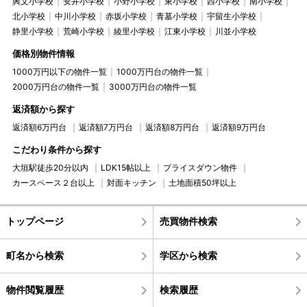
興文小学校
安井小学校
小野小学校
東小学校
西小学校
南小学校
北小学校
中川小学校
赤坂小学校
青墓小学校
宇留生小学校
静里小学校
荒崎小学校
綾里小学校
江東小学校
川並小学校
価格別物件情報
1000万円以下の物件一覧
1000万円台の物件一覧
2000万円台の物件一覧
3000万円台の物件一覧
返済額から探す
返済額6万円台
返済額7万円台
返済額8万円台
返済額9万円台
こだわり条件から探す
大垣駅徒歩20分以内
LDK15帖以上
プライスダウン物件
カースペース２台以上
対面キッチン
土地面積50坪以上
トップページ
売買物件検索
町名から検索
学区から検索
物件閲覧履歴
検索履歴