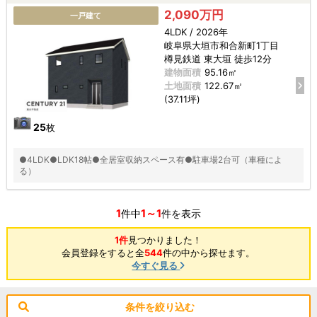
2,090万円
一戸建て
4LDK / 2026年
岐阜県大垣市和合新町1丁目
樽見鉄道 東大垣 徒歩12分
建物面積
95.16㎡
土地面積
122.67㎡
(37.11坪)
25
枚
●4LDK●LDK18帖●全居室収納スペース有●駐車場2台可（車種によ
る）
1
1～1
件中
件を表示
1件
見つかりました！
会員登録をすると全
544
件の中から探せます。
今すぐ見る
条件を絞り込む