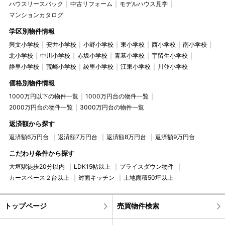
ハウスリースバック
中古リフォーム
モデルハウス見学
マンションカタログ
学区別物件情報
興文小学校
安井小学校
小野小学校
東小学校
西小学校
南小学校
北小学校
中川小学校
赤坂小学校
青墓小学校
宇留生小学校
静里小学校
荒崎小学校
綾里小学校
江東小学校
川並小学校
価格別物件情報
1000万円以下の物件一覧
1000万円台の物件一覧
2000万円台の物件一覧
3000万円台の物件一覧
返済額から探す
返済額6万円台
返済額7万円台
返済額8万円台
返済額9万円台
こだわり条件から探す
大垣駅徒歩20分以内
LDK15帖以上
プライスダウン物件
カースペース２台以上
対面キッチン
土地面積50坪以上
トップページ
売買物件検索