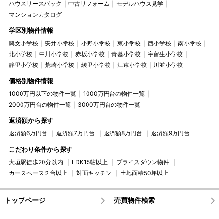
ハウスリースバック
中古リフォーム
モデルハウス見学
マンションカタログ
学区別物件情報
興文小学校
安井小学校
小野小学校
東小学校
西小学校
南小学校
北小学校
中川小学校
赤坂小学校
青墓小学校
宇留生小学校
静里小学校
荒崎小学校
綾里小学校
江東小学校
川並小学校
価格別物件情報
1000万円以下の物件一覧
1000万円台の物件一覧
2000万円台の物件一覧
3000万円台の物件一覧
返済額から探す
返済額6万円台
返済額7万円台
返済額8万円台
返済額9万円台
こだわり条件から探す
大垣駅徒歩20分以内
LDK15帖以上
プライスダウン物件
カースペース２台以上
対面キッチン
土地面積50坪以上
トップページ
売買物件検索