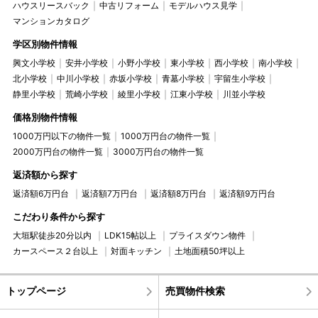
ハウスリースバック
中古リフォーム
モデルハウス見学
マンションカタログ
学区別物件情報
興文小学校
安井小学校
小野小学校
東小学校
西小学校
南小学校
北小学校
中川小学校
赤坂小学校
青墓小学校
宇留生小学校
静里小学校
荒崎小学校
綾里小学校
江東小学校
川並小学校
価格別物件情報
1000万円以下の物件一覧
1000万円台の物件一覧
2000万円台の物件一覧
3000万円台の物件一覧
返済額から探す
返済額6万円台
返済額7万円台
返済額8万円台
返済額9万円台
こだわり条件から探す
大垣駅徒歩20分以内
LDK15帖以上
プライスダウン物件
カースペース２台以上
対面キッチン
土地面積50坪以上
トップページ
売買物件検索