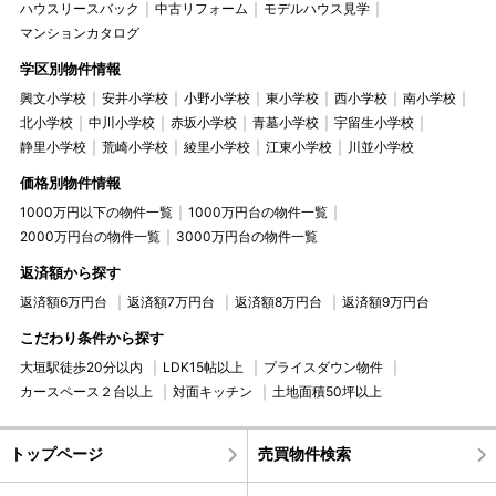
ハウスリースバック
中古リフォーム
モデルハウス見学
マンションカタログ
学区別物件情報
興文小学校
安井小学校
小野小学校
東小学校
西小学校
南小学校
北小学校
中川小学校
赤坂小学校
青墓小学校
宇留生小学校
静里小学校
荒崎小学校
綾里小学校
江東小学校
川並小学校
価格別物件情報
1000万円以下の物件一覧
1000万円台の物件一覧
2000万円台の物件一覧
3000万円台の物件一覧
返済額から探す
返済額6万円台
返済額7万円台
返済額8万円台
返済額9万円台
こだわり条件から探す
大垣駅徒歩20分以内
LDK15帖以上
プライスダウン物件
カースペース２台以上
対面キッチン
土地面積50坪以上
トップページ
売買物件検索