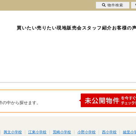
物件検索
買いたい
売りたい
現地販売会
スタッフ紹介
お客様の
件の中から探せます。
興文小学校
江東小学校
荒崎小学校
小野小学校
西小学校
綾里小