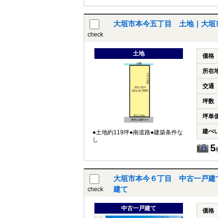
大垣市本今五丁目 土地｜大垣
check
土地
価格
所在
交通
坪数
坪単
建ぺ
●土地約119坪●南道路●建築条件な
し
5
大垣市本今６丁目 中古一戸建
建て
check
中古一戸建て
価格