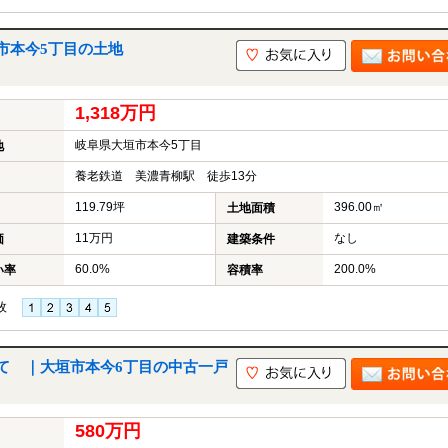
市本今5丁目の土地
1,318万円
岐阜県大垣市本今5丁目
地
養老鉄道 美濃青柳駅 徒歩13分
119.79坪
396.00㎡
土地面積
11万円
なし
価
建築条件
60.0%
200.0%
い率
容積率
枚
て ｜大垣市本今6丁目の中古一戸
580万円