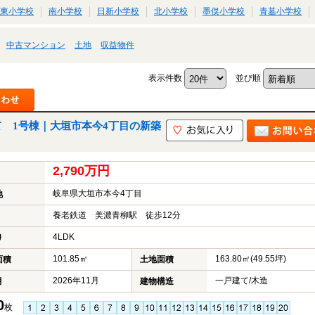
東小学校
南小学校
日新小学校
北小学校
墨俣小学校
青墓小学校
中古マンション
土地
収益物件
表示件数
並び順
 1号棟｜大垣市本今4丁目の新築
2,790万円
岐阜県大垣市本今4丁目
地
養老鉄道 美濃青柳駅 徒歩12分
4LDK
り
101.85㎡
163.80㎡(49.55坪)
面積
土地面積
2026年11月
一戸建て/木造
月
建物構造
0
枚