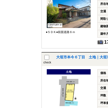
所在
交通
間取
建物
●５ＤＫ●前面道路６ｍ
築年
1
大垣市本今６丁目 土地｜大垣
check
土地
価格
所在
交通
坪数
坪単