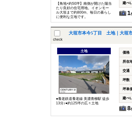
建ぺ
【角地×約50坪】南側が開けた陽当
たり良好の住宅用地。イオンモー
1
ル大垣まで約800m、毎日の暮らし
に便利な立地です。
大垣市本今5丁目 土地｜大垣
check
土地
価格
所在
交通
坪数
坪単
建ぺ
●養老鉄道養老線 美濃青柳駅 徒歩
13分♪●約125坪の広々土地
8