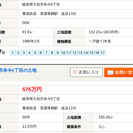
岐阜県大垣市本今6丁目
地
養老鉄道 美濃青柳駅 徒歩13分
5DK
り
91.9㎡
152.23㎡(46.05坪)
面積
土地面積
1986年2月
一戸建て/木造
月
建物構造
7
枚
市本今6丁目の土地
575万円
岐阜県大垣市本今6丁目
地
養老鉄道 美濃青柳駅 徒歩12分
50坪
165.28㎡
土地面積
11.5万円
なし
価
建築条件