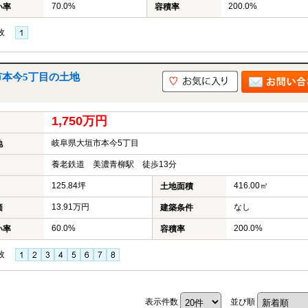
70.0%
200.0%
い率
容積率
枚
市本今5丁目の土地
1,750万円
岐阜県大垣市本今5丁目
地
養老鉄道 美濃青柳駅 徒歩13分
125.84坪
416.00㎡
土地面積
13.91万円
なし
価
建築条件
60.0%
200.0%
い率
容積率
枚
表示件数
並び順