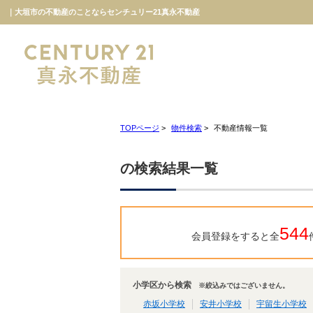
｜大垣市の不動産のことならセンチュリー21真永不動産
TOPページ
>
物件検索
>
不動産情報一覧
の検索結果一覧
544
会員登録をすると全
小学区から検索
※絞込みではございません。
赤坂小学校
安井小学校
宇留生小学校