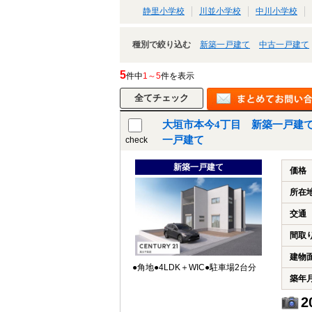
静里小学校
川並小学校
中川小学校
種別で絞り込む
新築一戸建て
中古一戸建て
5
件中
1～5
件を表示
大垣市本今4丁目 新築一戸建て
一戸建て
check
新築一戸建て
価格
所在
交通
間取
建物
●角地●4LDK＋WIC●駐車場2台分
築年
2