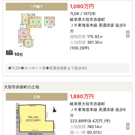
1,080万円
一戸建て
7LDK / 1972年
岐阜県大垣市赤坂町
ＪＲ東海道本線 美濃赤坂 徒歩9
分
建物面積
175.92㎡
土地面積
361.30㎡
(109.29坪)
10
枚
●7LDK●カーポート有●美濃赤坂駅まで徒歩9分
大垣市赤坂町の土地
1,880万円
土地
岐阜県大垣市赤坂町
ＪＲ東海道本線 美濃赤坂 徒歩6
分
223.89坪(8.4万円 /坪)
土地面積
740.14㎡
建ぺい率
60.0(%)