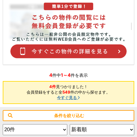
4
1～4
件中
件を表示
4件
見つかりました！
会員登録をすると全
549
件の中から探せます。
今すぐ見る
条件を絞り込む