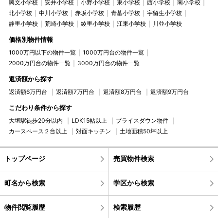
興文小学校
安井小学校
小野小学校
東小学校
西小学校
南小学校
北小学校
中川小学校
赤坂小学校
青墓小学校
宇留生小学校
静里小学校
荒崎小学校
綾里小学校
江東小学校
川並小学校
価格別物件情報
1000万円以下の物件一覧
1000万円台の物件一覧
2000万円台の物件一覧
3000万円台の物件一覧
返済額から探す
返済額6万円台
返済額7万円台
返済額8万円台
返済額9万円台
こだわり条件から探す
大垣駅徒歩20分以内
LDK15帖以上
プライスダウン物件
カースペース２台以上
対面キッチン
土地面積50坪以上
トップページ
売買物件検索
町名から検索
学区から検索
物件閲覧履歴
検索履歴