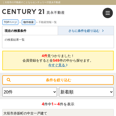
｜大垣市の不動産のことならセンチュリー21真永不動産
TOPページ
>
物件検索
>
不動産情報一覧
現在の検索条件
さらに条件を絞り込む
の検索結果一覧
4件
見つかりました！
会員登録をすると全
549
件の中から探せます。
今すぐ見る
条件を絞り込む
4
1～4
件中
件を表示
大垣市赤坂町の中古一戸建て