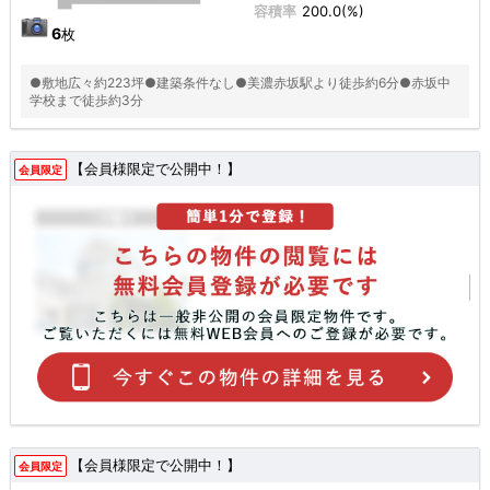
容積率
200.0(%)
6
枚
●敷地広々約223坪●建築条件なし●美濃赤坂駅より徒歩約6分●赤坂中
学校まで徒歩約3分
【会員様限定で公開中！】
会員限定
【会員様限定で公開中！】
会員限定