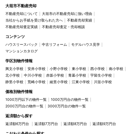
大垣市不動産売却
不動産売却について
大垣市の不動産売却に強い理由
当社からお手紙を受け取られた方へ
不動産売却実績
不動産売却査定実績
不動産売却査定・売却相談
コンテンツ
ハウスリースバック
中古リフォーム
モデルハウス見学
マンションカタログ
学区別物件情報
興文小学校
安井小学校
小野小学校
東小学校
西小学校
南小学校
北小学校
中川小学校
赤坂小学校
青墓小学校
宇留生小学校
静里小学校
荒崎小学校
綾里小学校
江東小学校
川並小学校
価格別物件情報
1000万円以下の物件一覧
1000万円台の物件一覧
2000万円台の物件一覧
3000万円台の物件一覧
返済額から探す
返済額6万円台
返済額7万円台
返済額8万円台
返済額9万円台
こだわり条件から探す