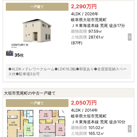
2,290万円
一戸建て
4LDK / 2026年
岐阜県大垣市荒尾町
ＪＲ東海道本線 荒尾 徒歩17分
建物面積
97.59㎡
土地面積
287.61㎡
(87坪)
35
枚
●4LDK＋テレワークルーム●LDK16.2帖●和室あり●全居室収納スペー
ス付●駐車場3台可
大垣市荒尾町の中古一戸建て
2,050万円
一戸建て
4LDK / 2014年
岐阜県大垣市荒尾町
ＪＲ東海道本線 荒尾 徒歩10分
建物面積
101.02㎡
土地面積
165.12㎡