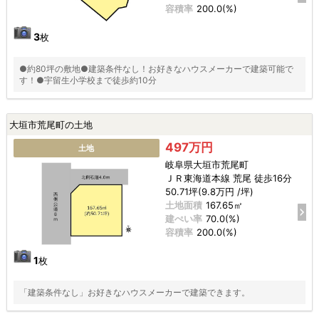
容積率
200.0(%)
3
枚
●約80坪の敷地●建築条件なし！お好きなハウスメーカーで建築可能で
す！●宇留生小学校まで徒歩約10分
大垣市荒尾町の土地
497万円
土地
岐阜県大垣市荒尾町
ＪＲ東海道本線 荒尾 徒歩16分
50.71坪(9.8万円 /坪)
土地面積
167.65㎡
建ぺい率
70.0(%)
容積率
200.0(%)
1
枚
「建築条件なし」お好きなハウスメーカーで建築できます。