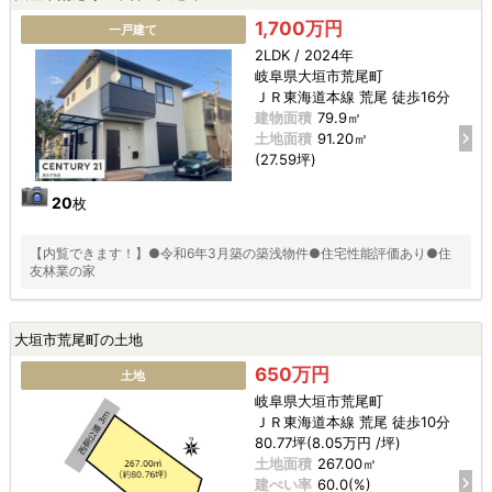
1,700万円
一戸建て
2LDK / 2024年
岐阜県大垣市荒尾町
ＪＲ東海道本線 荒尾 徒歩16分
建物面積
79.9㎡
土地面積
91.20㎡
(27.59坪)
20
枚
【内覧できます！】●令和6年3月築の築浅物件●住宅性能評価あり●住
友林業の家
大垣市荒尾町の土地
650万円
土地
岐阜県大垣市荒尾町
ＪＲ東海道本線 荒尾 徒歩10分
80.77坪(8.05万円 /坪)
土地面積
267.00㎡
建ぺい率
60.0(%)