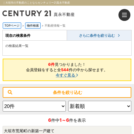
｜大垣市の不動産のことならセンチュリー21真永不動産
TOPページ
>
物件検索
>
不動産情報一覧
現在の検索条件
さらに条件を絞り込む
の検索結果一覧
6件
見つかりました！
会員登録をすると全
544
件の中から探せます。
今すぐ見る
条件を絞り込む
6
1～6
件中
件を表示
大垣市荒尾町の新築一戸建て