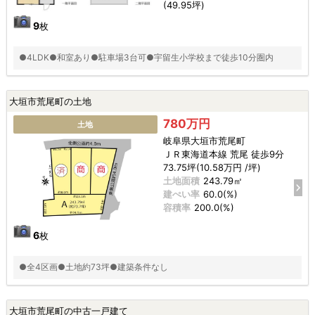
(49.95坪)
9
枚
●4LDK●和室あり●駐車場3台可●宇留生小学校まで徒歩10分圏内
大垣市荒尾町の土地
780万円
土地
岐阜県大垣市荒尾町
ＪＲ東海道本線 荒尾 徒歩9分
73.75坪(10.58万円 /坪)
土地面積
243.79㎡
建ぺい率
60.0(%)
容積率
200.0(%)
6
枚
●全4区画●土地約73坪●建築条件なし
大垣市荒尾町の中古一戸建て