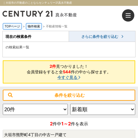
｜大垣市の不動産のことならセンチュリー21真永不動産
TOPページ
>
物件検索
>
不動産情報一覧
現在の検索条件
さらに条件を絞り込む
の検索結果一覧
2件
見つかりました！
会員登録をすると全
544
件の中から探せます。
今すぐ見る
条件を絞り込む
2
1～2
件中
件を表示
大垣市熊野町4丁目の中古一戸建て