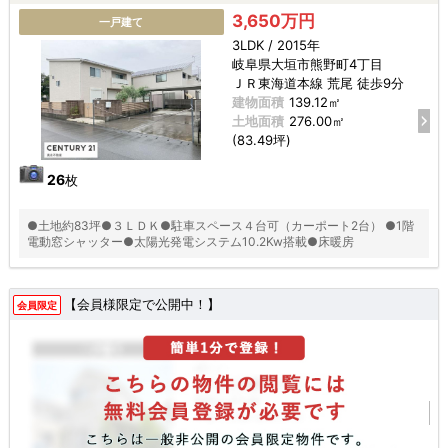
3,650万円
一戸建て
3LDK / 2015年
岐阜県大垣市熊野町4丁目
ＪＲ東海道本線 荒尾 徒歩9分
建物面積
139.12㎡
土地面積
276.00㎡
(83.49坪)
26
枚
●土地約83坪●３ＬＤＫ●駐車スペース４台可（カーポート2台） ●1階
電動窓シャッター●太陽光発電システム10.2Kw搭載●床暖房
【会員様限定で公開中！】
会員限定