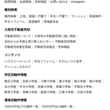
採用情報
会員登録
売却相談
お問い合わせ
Instagram
種別検索
物件検索
土地
新築一戸建て
中古一戸建て
マンション
収益物件
中古リフォーム
賃貸物件
現地販売会
大垣市不動産売却
不動産売却について
大垣市の不動産売却に強い理由
当社からお手紙を受け取られた方へ
不動産売却実績
不動産売却査定実績
不動産売却査定・売却相談
コンテンツ
ハウスリースバック
中古リフォーム
モデルハウス見学
マンションカタログ
学区別物件情報
興文小学校
安井小学校
小野小学校
東小学校
西小学校
南小学校
北小学校
中川小学校
赤坂小学校
青墓小学校
宇留生小学校
静里小学校
荒崎小学校
綾里小学校
江東小学校
川並小学校
価格別物件情報
1000万円以下の物件一覧
1000万円台の物件一覧