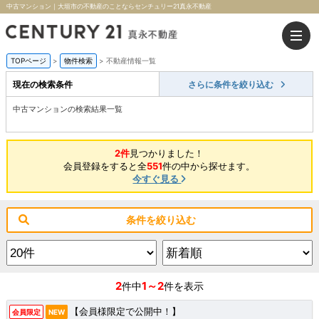
中古マンション｜大垣市の不動産のことならセンチュリー21真永不動産
TOPページ
>
物件検索
>
不動産情報一覧
現在の検索条件
さらに条件を絞り込む
中古マンションの検索結果一覧
2件
見つかりました！
会員登録をすると全
551
件の中から探せます。
今すぐ見る
条件を絞り込む
2
1～2
件中
件を表示
【会員様限定で公開中！】
会員限定
NEW