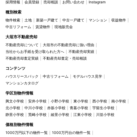
採用情報
会員登録
売却相談
お問い合わせ
Instagram
種別検索
物件検索
土地
新築一戸建て
中古一戸建て
マンション
収益物件
中古リフォーム
賃貸物件
現地販売会
大垣市不動産売却
不動産売却について
大垣市の不動産売却に強い理由
当社からお手紙を受け取られた方へ
不動産売却実績
不動産売却査定実績
不動産売却査定・売却相談
コンテンツ
ハウスリースバック
中古リフォーム
モデルハウス見学
マンションカタログ
学区別物件情報
興文小学校
安井小学校
小野小学校
東小学校
西小学校
南小学校
北小学校
中川小学校
赤坂小学校
青墓小学校
宇留生小学校
静里小学校
荒崎小学校
綾里小学校
江東小学校
川並小学校
価格別物件情報
1000万円以下の物件一覧
1000万円台の物件一覧