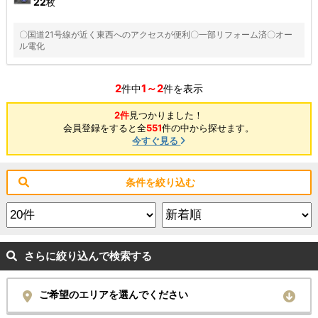
22
枚
〇国道21号線が近く東西へのアクセスが便利〇一部リフォーム済〇オー
ル電化
2
1～2
件中
件を表示
2件
見つかりました！
会員登録をすると全
551
件の中から探せます。
今すぐ見る
条件を絞り込む
さらに絞り込んで検索する
ご希望のエリアを選んでください