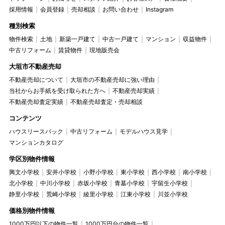
採用情報
会員登録
売却相談
お問い合わせ
Instagram
種別検索
物件検索
土地
新築一戸建て
中古一戸建て
マンション
収益物件
中古リフォーム
賃貸物件
現地販売会
大垣市不動産売却
不動産売却について
大垣市の不動産売却に強い理由
当社からお手紙を受け取られた方へ
不動産売却実績
不動産売却査定実績
不動産売却査定・売却相談
コンテンツ
ハウスリースバック
中古リフォーム
モデルハウス見学
マンションカタログ
学区別物件情報
興文小学校
安井小学校
小野小学校
東小学校
西小学校
南小学校
北小学校
中川小学校
赤坂小学校
青墓小学校
宇留生小学校
静里小学校
荒崎小学校
綾里小学校
江東小学校
川並小学校
価格別物件情報
1000万円以下の物件一覧
1000万円台の物件一覧