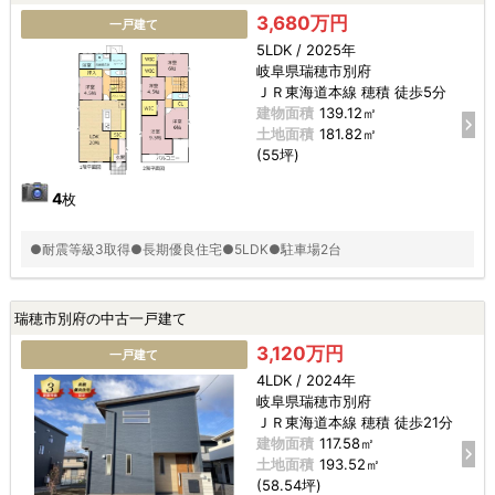
3,680万円
一戸建て
5LDK / 2025年
岐阜県瑞穂市別府
ＪＲ東海道本線 穂積 徒歩5分
建物面積
139.12㎡
土地面積
181.82㎡
(55坪)
4
枚
●耐震等級3取得●長期優良住宅●5LDK●駐車場2台
瑞穂市別府の中古一戸建て
3,120万円
一戸建て
4LDK / 2024年
岐阜県瑞穂市別府
ＪＲ東海道本線 穂積 徒歩21分
建物面積
117.58㎡
土地面積
193.52㎡
(58.54坪)