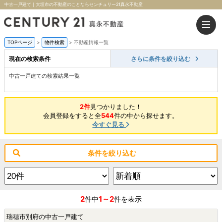
中古一戸建て｜大垣市の不動産のことならセンチュリー21真永不動産
TOPページ
>
物件検索
>
不動産情報一覧
現在の検索条件
さらに条件を絞り込む
中古一戸建ての検索結果一覧
2件
見つかりました！
会員登録をすると全
544
件の中から探せます。
今すぐ見る
条件を絞り込む
2
1～2
件中
件を表示
瑞穂市別府の中古一戸建て