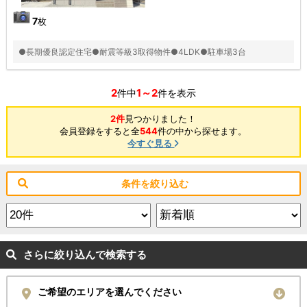
7
枚
●長期優良認定住宅●耐震等級3取得物件●4LDK●駐車場3台
2
1～2
件中
件を表示
2件
見つかりました！
会員登録をすると全
544
件の中から探せます。
今すぐ見る
条件を絞り込む
さらに絞り込んで検索する
ご希望のエリアを選んでください