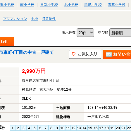
東小学校
南小学校
日新小学校
北小学校
墨俣小学校
青墓小学校
中古マンション
土地
収益物件
表示件数
並び順
市東町4丁目の中古一戸建て
2,990万円
岐阜県大垣市東町4丁目
地
樽見鉄道 東大垣駅 徒歩12分
3LDK
り
101.02㎡
153.14㎡(46.32坪)
面積
土地面積
2023年6月
一戸建て/木造
月
建物構造
2
枚