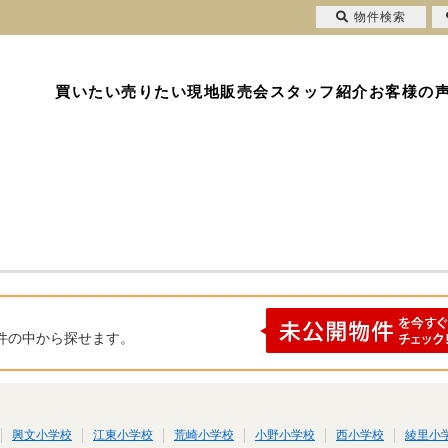
物件検索
買いたい
売りたい
現地販売会
スタッフ紹介
お客様の
件の中から探せます。
興文小学校
江東小学校
荒崎小学校
小野小学校
西小学校
綾里小