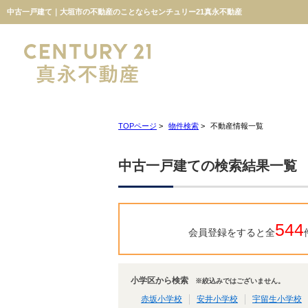
中古一戸建て｜大垣市の不動産のことならセンチュリー21真永不動産
TOPページ
>
物件検索
>
不動産情報一覧
中古一戸建ての検索結果一覧
544
会員登録をすると全
小学区から検索
※絞込みではございません。
赤坂小学校
安井小学校
宇留生小学校