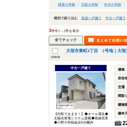
静里小学校
川並小学校
中川小学校
種別で絞り込む
新築一戸建て
中古一戸建て
3
件中
1～3
件を表示
大垣市東町4丁目 2号地｜大垣
check
中古一戸建て
価格
所在
交通
間取
建物
築年
【内覧できます！】◆オール電化◆
太陽光発電システム搭載◆収納充実
2
◆小野小学校徒歩5分圏内