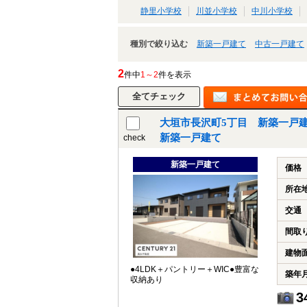
静里小学校
川並小学校
中川小学校
種別で絞り込む
新築一戸建て
中古一戸建て
2
件中
1～2
件を表示
大垣市長沢町5丁目 新築一戸
新築一戸建て
check
新築一戸建て
価格
所在
交通
間取
建物
●4LDK＋パントリー＋WIC●豊富な
築年
収納あり
3