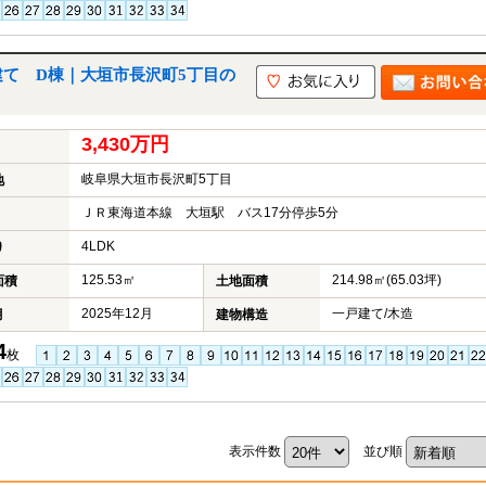
建て D棟｜大垣市長沢町5丁目の
3,430万円
岐阜県大垣市長沢町5丁目
地
ＪＲ東海道本線 大垣駅 バス17分停歩5分
4LDK
り
125.53㎡
214.98㎡(65.03坪)
面積
土地面積
2025年12月
一戸建て/木造
月
建物構造
4
枚
表示件数
並び順