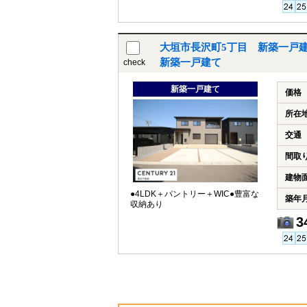
大垣市長沢町5丁目 新築一戸
新築一戸建て
check
新築一戸建て
価格
所在
交通
間取
建物
●4LDK＋パントリー＋WIC●豊富な
築年
収納あり
3