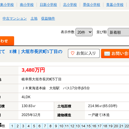
東小学校
南小学校
日新小学校
北小学校
墨俣小学校
青墓小学校
中古マンション
土地
収益物件
表示件数
並び順
建て E棟｜大垣市長沢町5丁目の
3,480万円
岐阜県大垣市長沢町5丁目
地
ＪＲ東海道本線 大垣駅 バス17分停歩5分
4LDK
り
130.83㎡
214.96㎡(65.03坪)
面積
土地面積
2025年12月
一戸建て/木造
月
建物構造
4
枚