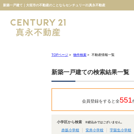
新築一戸建て｜大垣市の不動産のことならセンチュリー21真永不動産
TOPページ
>
物件検索
>
不動産情報一覧
新築一戸建ての検索結果一覧
551
会員登録をすると全
小学区から検索
※絞込みではございません。
赤坂小学校
安井小学校
宇留生小学校