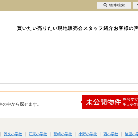
物件検索
買いたい
売りたい
現地販売会
スタッフ紹介
お客様の
件の中から探せます。
興文小学校
江東小学校
荒崎小学校
小野小学校
西小学校
綾里小