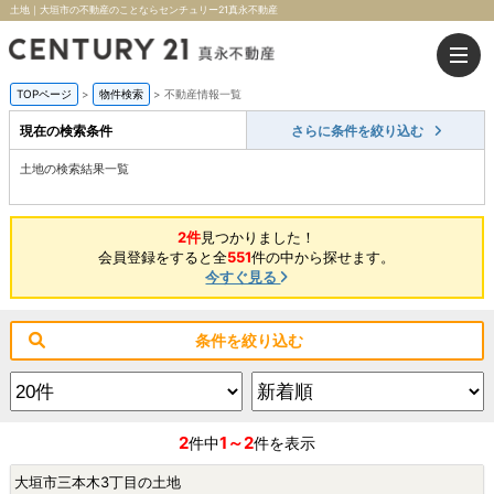
土地｜大垣市の不動産のことならセンチュリー21真永不動産
TOPページ
>
物件検索
>
不動産情報一覧
現在の検索条件
さらに条件を絞り込む
土地の検索結果一覧
2件
見つかりました！
会員登録をすると全
551
件の中から探せます。
今すぐ見る
条件を絞り込む
2
1～2
件中
件を表示
大垣市三本木3丁目の土地