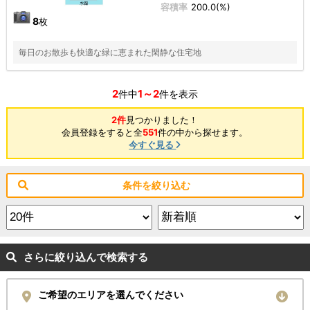
容積率
200.0(%)
8
枚
毎日のお散歩も快適な緑に恵まれた閑静な住宅地
2
1～2
件中
件を表示
2件
見つかりました！
会員登録をすると全
551
件の中から探せます。
今すぐ見る
条件を絞り込む
さらに絞り込んで検索する
ご希望のエリアを選んでください