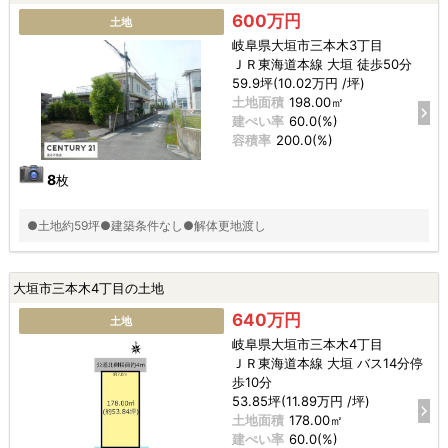
600万円
土地
岐阜県大垣市三本木3丁目
ＪＲ東海道本線 大垣 徒歩50分
59.9坪(10.02万円 /坪)
土地面積
198.00㎡
建ぺい率
60.0(%)
容積率
200.0(%)
8
枚
●土地約59坪●建築条件なし●解体更地渡し
大垣市三本木4丁目の土地
640万円
土地
岐阜県大垣市三本木4丁目
ＪＲ東海道本線 大垣 バス14分停
歩10分
53.85坪(11.89万円 /坪)
土地面積
178.00㎡
建ぺい率
60.0(%)