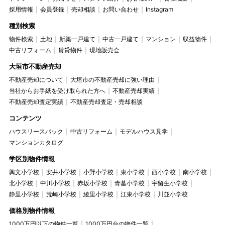
採用情報
会員登録
売却相談
お問い合わせ
Instagram
種別検索
物件検索
土地
新築一戸建て
中古一戸建て
マンション
収益物件
中古リフォーム
賃貸物件
現地販売会
大垣市不動産売却
不動産売却について
大垣市の不動産売却に強い理由
当社からお手紙を受け取られた方へ
不動産売却実績
不動産売却査定実績
不動産売却査定・売却相談
コンテンツ
ハウスリースバック
中古リフォーム
モデルハウス見学
マンションカタログ
学区別物件情報
興文小学校
安井小学校
小野小学校
東小学校
西小学校
南小学校
北小学校
中川小学校
赤坂小学校
青墓小学校
宇留生小学校
静里小学校
荒崎小学校
綾里小学校
江東小学校
川並小学校
価格別物件情報
1000万円以下の物件一覧
1000万円台の物件一覧