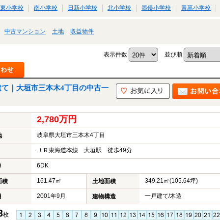
東小学校
南小学校
日新小学校
北小学校
墨俣小学校
青墓小学校
中古マンション
土地
収益物件
表示件数
並び順
建て｜大垣市三本木4丁目の中古一
2,780万円
岐阜県大垣市三本木4丁目
地
ＪＲ東海道本線 大垣駅 徒歩49分
6DK
り
161.47㎡
349.21㎡(105.64坪)
面積
土地面積
2001年9月
一戸建て/木造
月
建物構造
3
枚