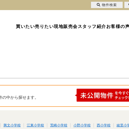
物件検索
買いたい
売りたい
現地販売会
スタッフ紹介
お客様の
件の中から探せます。
興文小学校
江東小学校
荒崎小学校
小野小学校
西小学校
綾里小