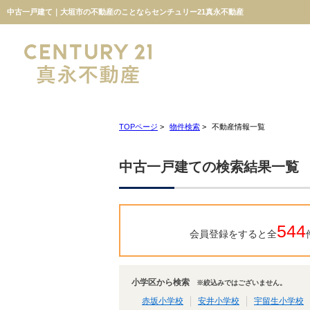
中古一戸建て｜大垣市の不動産のことならセンチュリー21真永不動産
TOPページ
>
物件検索
>
不動産情報一覧
中古一戸建ての検索結果一覧
544
会員登録をすると全
小学区から検索
※絞込みではございません。
赤坂小学校
安井小学校
宇留生小学校