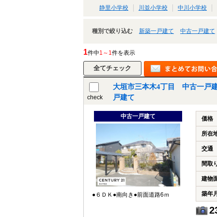
静里小学校
川並小学校
中川小学校
種別で絞り込む
新築一戸建て
中古一戸建て
1
件中
1～1
件を表示
大垣市三本木4丁目 中古一戸
戸建て
check
中古一戸建て
価格
所在
交通
間取
建物
築年
●６ＤＫ●南向き●前面道路6ｍ
2