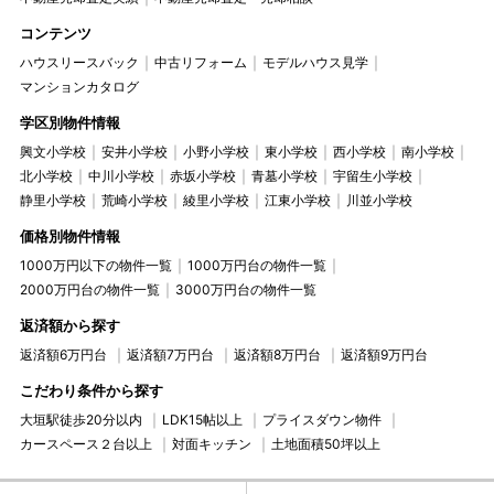
コンテンツ
ハウスリースバック
中古リフォーム
モデルハウス見学
マンションカタログ
学区別物件情報
興文小学校
安井小学校
小野小学校
東小学校
西小学校
南小学校
北小学校
中川小学校
赤坂小学校
青墓小学校
宇留生小学校
静里小学校
荒崎小学校
綾里小学校
江東小学校
川並小学校
価格別物件情報
1000万円以下の物件一覧
1000万円台の物件一覧
2000万円台の物件一覧
3000万円台の物件一覧
返済額から探す
返済額6万円台
返済額7万円台
返済額8万円台
返済額9万円台
こだわり条件から探す
大垣駅徒歩20分以内
LDK15帖以上
プライスダウン物件
カースペース２台以上
対面キッチン
土地面積50坪以上