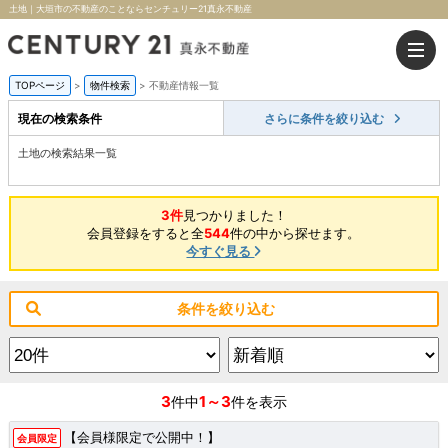
土地｜大垣市の不動産のことならセンチュリー21真永不動産
TOPページ
>
物件検索
>
不動産情報一覧
現在の検索条件
さらに条件を絞り込む
土地の検索結果一覧
3件
見つかりました！
会員登録をすると全
544
件の中から探せます。
今すぐ見る
条件を絞り込む
3
1～3
件中
件を表示
【会員様限定で公開中！】
会員限定