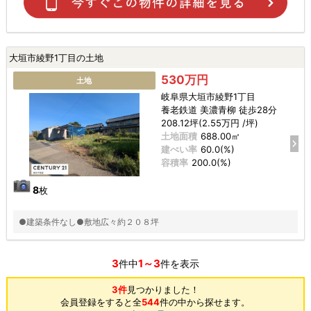
大垣市綾野1丁目の土地
530万円
土地
岐阜県大垣市綾野1丁目
養老鉄道 美濃青柳 徒歩28分
208.12坪(2.55万円 /坪)
土地面積
688.00㎡
建ぺい率
60.0(%)
容積率
200.0(%)
8
枚
●建築条件なし●敷地広々約２０８坪
3
1～3
件中
件を表示
3件
見つかりました！
会員登録をすると全
544
件の中から探せます。