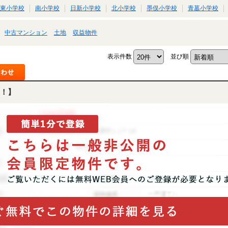
東小学校
南小学校
日新小学校
北小学校
墨俣小学校
青墓小学校
中古マンション
土地
収益物件
表示件数
並び順
！】