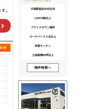
こだわり条件から探す
大垣駅徒歩20分以内
LDK15帖以上
プライスダウン物件
カースペース２台以上
対面キッチン
土地面積50坪以上
物件検索へ