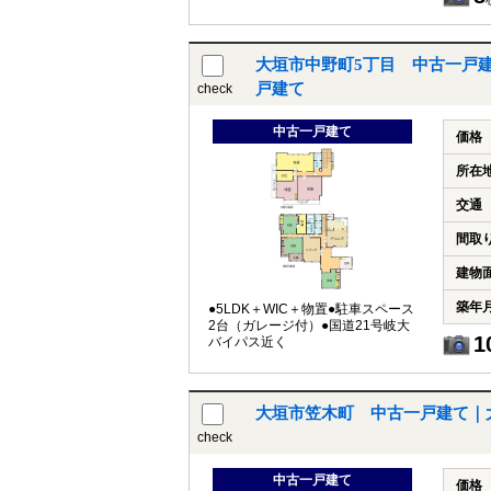
大垣市中野町5丁目 中古一戸
戸建て
check
中古一戸建て
価格
所在
交通
間取
建物
築年
●5LDK＋WIC＋物置●駐車スペース
2台（ガレージ付）●国道21号岐大
1
バイパス近く
大垣市笠木町 中古一戸建て｜
check
中古一戸建て
価格