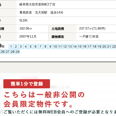
岐阜県大垣市室村町2丁目
地
養老鉄道 北大垣駅 徒歩14分
5LDK
り
182.06㎡
237.57㎡(71.86坪)
面積
土地面積
2007年11月
一戸建て/木造
月
建物構造
9
枚