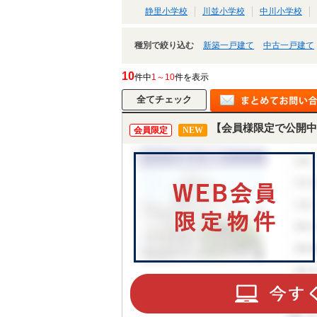
静里小学校
川並小学校
中川小学校
種別で絞り込む
新築一戸建て
中古一戸建て
10
件中
1～10
件を表示
【会員様限定で公開中
会員限定
NEW