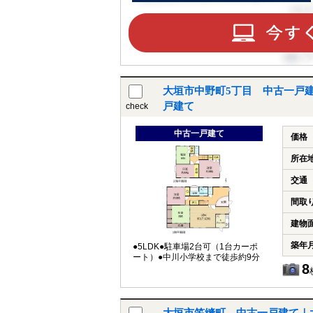
大垣市中野町5丁目 中古一戸
戸建て
check
中古一戸建て
価格
所在
交通
間取
建物
築年
●5LDK●駐車場2台可（1台カーポ
ート）●中川小学校まで徒歩約9分
8