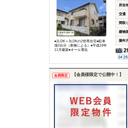
所在
交通
間取
建物
築年
●2LDK＋3LDKの2世帯住宅●駐車
場3台分（車種による）●平成19年
2
11月建築●オール電化
【会員様限定で公開中！】
会員限定