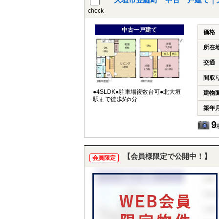
大垣市笠縫町 中古一戸建て｜
check
中古一戸建て
価格
所在
交通
間取
●4SLDK●駐車場複数台可●北大垣
建物
駅まで徒歩約5分
築年
9
【会員様限定で公開中！】
会員限定