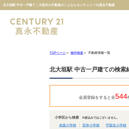
北大垣駅 中古一戸建て｜大垣市の不動産のことならセンチュリー21真永不動産
TOPページ
>
物件検索
>
不動産情報一覧
北大垣駅 中古一戸建ての検索
544
会員登録をすると全
小学区から検索
※絞込みではございません。
赤坂小学校
安井小学校
宇留生小学校