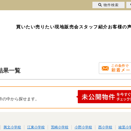
物件検索
買いたい
売りたい
現地販売会
スタッフ紹介
お客様の
結果一覧
件の中から探せます。
興文小学校
江東小学校
荒崎小学校
小野小学校
西小学校
綾里小