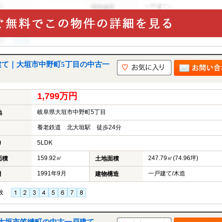
建て｜大垣市中野町5丁目の中古一
1,799万円
岐阜県大垣市中野町5丁目
地
養老鉄道 北大垣駅 徒歩24分
5LDK
り
159.92㎡
247.79㎡(74.96坪)
面積
土地面積
1991年9月
一戸建て/木造
月
建物構造
枚