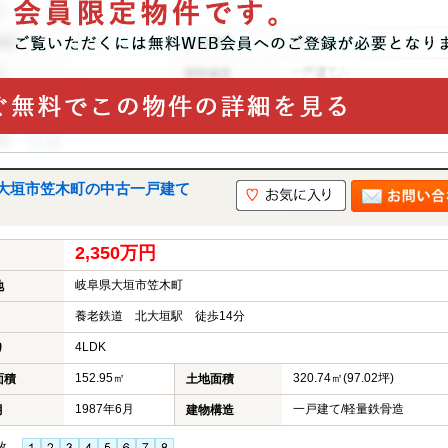
大垣市笠木町の中古一戸建て
2,350万円
岐阜県大垣市笠木町
地
養老鉄道 北大垣駅 徒歩14分
4LDK
り
152.95㎡
320.74㎡(97.02坪)
面積
土地面積
1987年6月
一戸建て/軽量鉄骨造
月
建物構造
枚