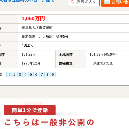
大垣市笠縫町の中古一戸建て
1,050万円
岐阜県大垣市笠縫町
地
養老鉄道 北大垣駅 徒歩5分
4SLDK
り
131.22㎡
151.39㎡(45.8坪)
面積
土地面積
1976年12月
一戸建て/RC造
月
建物構造
枚