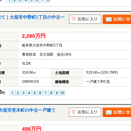
建て｜大垣市中野町5丁目の中古一
2,280万円
岐阜県大垣市中野町5丁目
地
養老鉄道 北大垣駅 徒歩18分
5LDK
り
319.98㎡
515.00㎡(155.79坪)
面積
土地面積
1985年3月
一戸建て/RC造
月
建物構造
0
枚
大垣市笠木町の中古一戸建て
498万円