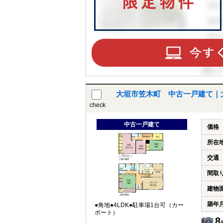
大垣市笠木町 中古一戸建て｜
check
中古一戸建て
価格
所在
交通
間取
建物
築年
●角地●4LDK●駐車場1台可（カー
ポート）
8