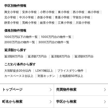
学区別物件情報
興文小学校
安井小学校
小野小学校
東小学校
西小学校
南小学校
北小学校
中川小学校
赤坂小学校
青墓小学校
宇留生小学校
静里小学校
荒崎小学校
綾里小学校
江東小学校
川並小学校
価格別物件情報
1000万円以下の物件一覧
1000万円台の物件一覧
2000万円台の物件一覧
3000万円台の物件一覧
返済額から探す
返済額6万円台
返済額7万円台
返済額8万円台
返済額9万円台
こだわり条件から探す
大垣駅徒歩20分以内
LDK15帖以上
プライスダウン物件
カースペース２台以上
対面キッチン
土地面積50坪以上
トップページ
売買物件検索
町名から検索
学区から検索