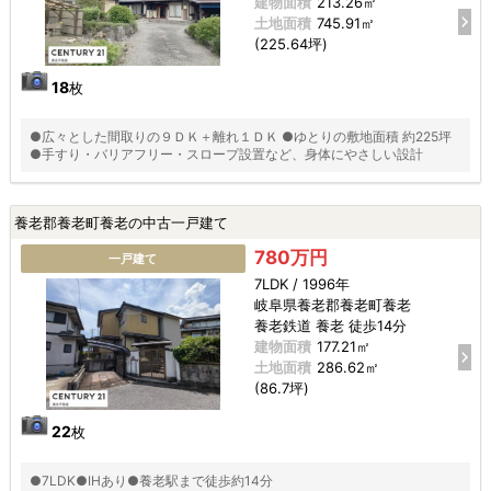
建物面積
213.26㎡
土地面積
745.91㎡
(225.64坪)
18
枚
●広々とした間取りの９ＤＫ＋離れ１ＤＫ ●ゆとりの敷地面積 約225坪
●手すり・バリアフリー・スロープ設置など、身体にやさしい設計
養老郡養老町養老の中古一戸建て
780万円
一戸建て
7LDK / 1996年
岐阜県養老郡養老町養老
養老鉄道 養老 徒歩14分
建物面積
177.21㎡
土地面積
286.62㎡
(86.7坪)
22
枚
●7LDK●IHあり●養老駅まで徒歩約14分