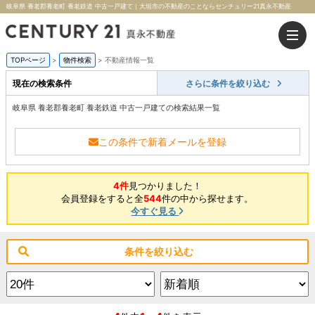
岐阜県 養老郡養老町 養老鉄道 中古一戸建て｜大垣市の不動産のことならセンチュリー21真永不動産
TOPページ
>
物件検索
>
不動産情報一覧
現在の検索条件
さらに条件を絞り込む
岐阜県 養老郡養老町 養老鉄道 中古一戸建ての検索結果一覧
この条件で新着メールを登録
4件
見つかりました！
会員登録をすると全
544
件の中から探せます。
今すぐ見る
条件を絞り込む