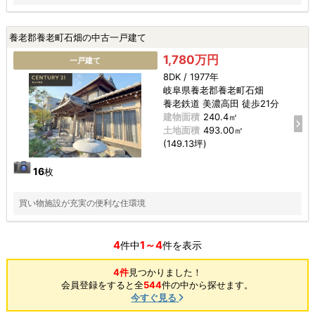
養老郡養老町石畑の中古一戸建て
1,780万円
一戸建て
8DK / 1977年
岐阜県養老郡養老町石畑
養老鉄道 美濃高田 徒歩21分
建物面積
240.4㎡
土地面積
493.00㎡
(149.13坪)
16
枚
買い物施設が充実の便利な住環境
4
1～4
件中
件を表示
4件
見つかりました！
会員登録をすると全
544
件の中から探せます。
今すぐ見る