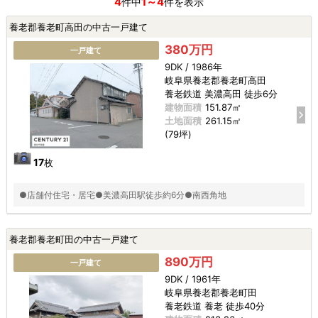
4
1～4
件中
件を表示
養老郡養老町高田の中古一戸建て
380万円
一戸建て
9DK / 1986年
岐阜県養老郡養老町高田
養老鉄道 美濃高田 徒歩6分
建物面積
151.87㎡
土地面積
261.15㎡
(79坪)
17
枚
●店舗付住宅・居宅●美濃高田駅徒歩約6分●南西角地
養老郡養老町田の中古一戸建て
890万円
一戸建て
9DK / 1961年
岐阜県養老郡養老町田
養老鉄道 養老 徒歩40分