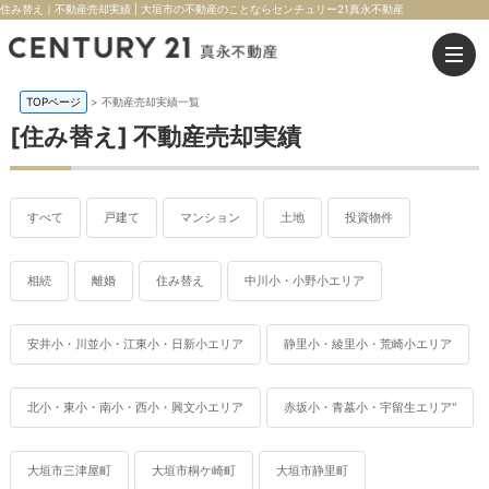
住み替え｜不動産売却実績 | 大垣市の不動産のことならセンチュリー21真永不動産
TOPページ
>
不動産売却実績一覧
[住み替え] 不動産売却実績
すべて
戸建て
マンション
土地
投資物件
相続
離婚
住み替え
中川小・小野小エリア
安井小・川並小・江東小・日新小エリア
静里小・綾里小・荒崎小エリア
北小・東小・南小・西小・興文小エリア
赤坂小・青墓小・宇留生エリア"
大垣市三津屋町
大垣市桐ケ崎町
大垣市静里町