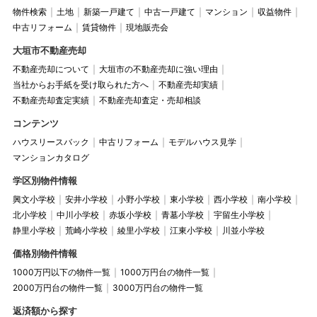
物件検索
土地
新築一戸建て
中古一戸建て
マンション
収益物件
中古リフォーム
賃貸物件
現地販売会
大垣市不動産売却
不動産売却について
大垣市の不動産売却に強い理由
当社からお手紙を受け取られた方へ
不動産売却実績
不動産売却査定実績
不動産売却査定・売却相談
コンテンツ
ハウスリースバック
中古リフォーム
モデルハウス見学
マンションカタログ
学区別物件情報
興文小学校
安井小学校
小野小学校
東小学校
西小学校
南小学校
北小学校
中川小学校
赤坂小学校
青墓小学校
宇留生小学校
静里小学校
荒崎小学校
綾里小学校
江東小学校
川並小学校
価格別物件情報
1000万円以下の物件一覧
1000万円台の物件一覧
2000万円台の物件一覧
3000万円台の物件一覧
返済額から探す