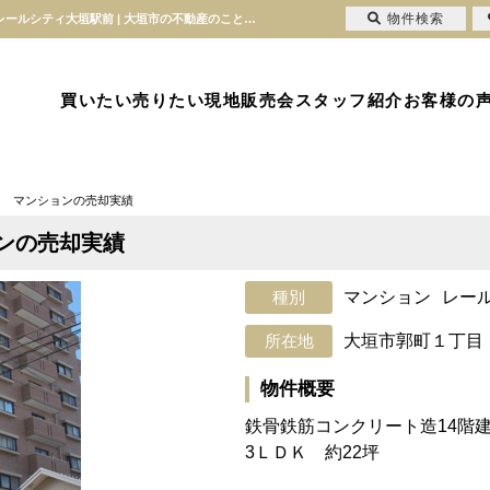
物件検索
大垣市郭町１丁目 マンションの売却実績の売却実績|大垣市郭町１丁目のマンション レールシティ大垣駅前 | 大垣市の不動産のことならセンチュリー21真永不動産
買いたい
売りたい
現地販売会
スタッフ紹介
お客様の
目 マンションの売却実績
ンの売却実績
マンション
レー
大垣市郭町１丁目
物件概要
鉄骨鉄筋コンクリート造14階
3ＬＤＫ 約22坪