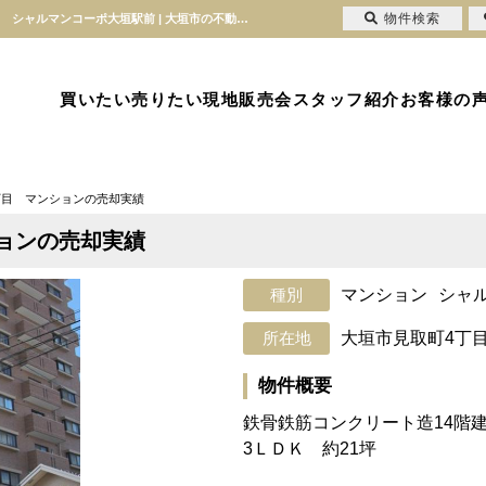
物件検索
大垣市見取町４丁目 マンションの売却実績の売却実績|大垣市見取町4丁目のマンション シャルマンコーポ大垣駅前 | 大垣市の不動産のことならセンチュリー21真永不動産
買いたい
売りたい
現地販売会
スタッフ紹介
お客様の
丁目 マンションの売却実績
ョンの売却実績
マンション
シャ
大垣市見取町4丁
物件概要
鉄骨鉄筋コンクリート造14階
3ＬＤＫ 約21坪