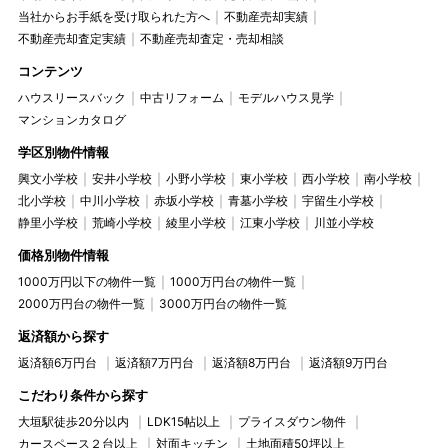
当社からお手紙を受け取られた方へ
不動産売却実績
不動産売却査定実績
不動産売却査定・売却相談
コンテンツ
ハウスリースバック
中古リフォーム
モデルハウス見学
マンションカタログ
学区別物件情報
興文小学校
安井小学校
小野小学校
東小学校
西小学校
南小学校
北小学校
中川小学校
赤坂小学校
青墓小学校
宇留生小学校
静里小学校
荒崎小学校
綾里小学校
江東小学校
川並小学校
価格別物件情報
1000万円以下の物件一覧
1000万円台の物件一覧
2000万円台の物件一覧
3000万円台の物件一覧
返済額から探す
返済額6万円台
返済額7万円台
返済額8万円台
返済額9万円台
こだわり条件から探す
大垣駅徒歩20分以内
LDK15帖以上
プライスダウン物件
カースペース２台以上
対面キッチン
土地面積50坪以上