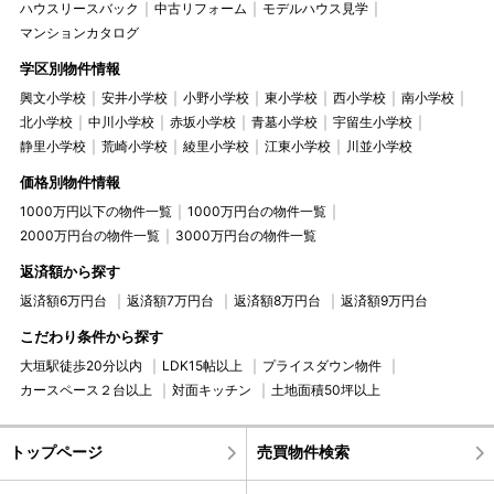
ハウスリースバック
中古リフォーム
モデルハウス見学
マンションカタログ
学区別物件情報
興文小学校
安井小学校
小野小学校
東小学校
西小学校
南小学校
北小学校
中川小学校
赤坂小学校
青墓小学校
宇留生小学校
静里小学校
荒崎小学校
綾里小学校
江東小学校
川並小学校
価格別物件情報
1000万円以下の物件一覧
1000万円台の物件一覧
2000万円台の物件一覧
3000万円台の物件一覧
返済額から探す
返済額6万円台
返済額7万円台
返済額8万円台
返済額9万円台
こだわり条件から探す
大垣駅徒歩20分以内
LDK15帖以上
プライスダウン物件
カースペース２台以上
対面キッチン
土地面積50坪以上
トップページ
売買物件検索