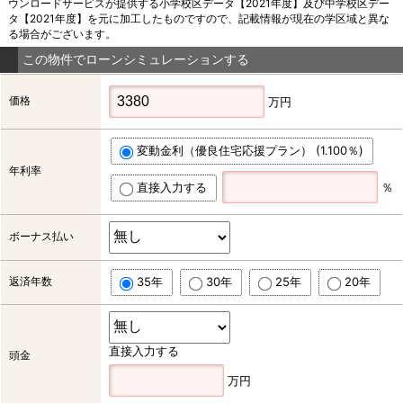
ウンロードサービスが提供する小学校区データ【2021年度】及び中学校区デー
タ【2021年度】を元に加工したものですので、記載情報が現在の学区域と異な
る場合がございます。
この物件でローンシミュレーションする
価格
万円
変動金利（優良住宅応援プラン） (1.100％)
年利率
直接入力する
％
ボーナス払い
返済年数
35年
30年
25年
20年
直接入力する
頭金
万円