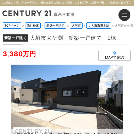
大垣市犬ケ渕 新築一戸建て E棟 岐阜県大垣市犬ケ渕町｜3,380万円の新築一戸建て｜株式会社真永不動産
TOPページ
>
物件検索
>
新築一戸建て
>
大垣市
>
ＪＲ東海道本線
>
大垣市犬ケ渕
大垣市犬ケ渕 新築一戸建て E棟
新築一戸建て
3,380万円
MAPで確認