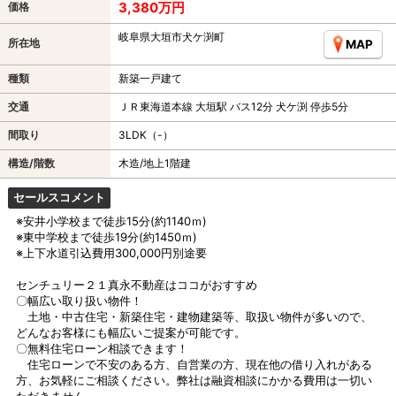
3,380万円
価格
岐阜県大垣市犬ケ渕町
所在地
MAP
種類
新築一戸建て
交通
ＪＲ東海道本線 大垣駅 バス12分 犬ケ渕 停歩5分
間取り
3LDK（-）
構造/階数
木造/地上1階建
セールスコメント
※安井小学校まで徒歩15分(約1140ｍ)
※東中学校まで徒歩19分(約1450ｍ)
※上下水道引込費用300,000円別途要
センチュリー２１真永不動産はココがおすすめ
〇幅広い取り扱い物件！
土地・中古住宅・新築住宅・建物建築等、取扱い物件が多いので、
どんなお客様にも幅広いご提案が可能です。
〇無料住宅ローン相談できます！
住宅ローンで不安のある方、自営業の方、現在他の借り入れがある
方、お気軽にご相談ください。弊社は融資相談にかかる費用は一切い
ただきません。