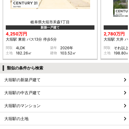
岐阜県大垣市禾森1丁目
新築一戸建て
4,250万円
2,780万円
大垣駅 東前 バス13分 停歩5分
大垣駅 大井 バ
間取
4LDK
築年
2026年
間取
それ以上
土地
182.26㎡
建物
103.52㎡
土地
198.80
類似の条件から検索
大垣駅の新築戸建て
大垣駅の中古戸建て
大垣駅のマンション
大垣駅の土地