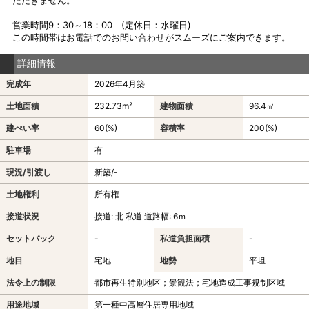
営業時間9：30～18：00 (定休日：水曜日)
この時間帯はお電話でのお問い合わせがスムーズにご案内できます。
詳細情報
完成年
2026年4月築
土地面積
232.73m²
建物面積
96.4㎡
建ぺい率
60(%)
容積率
200(%)
駐車場
有
現況/引渡し
新築/-
土地権利
所有権
接道状況
接道: 北 私道 道路幅: 6ｍ
セットバック
-
私道負担面積
-
地目
宅地
地勢
平坦
法令上の制限
都市再生特別地区；景観法；宅地造成工事規制区域
用途地域
第一種中高層住居専用地域