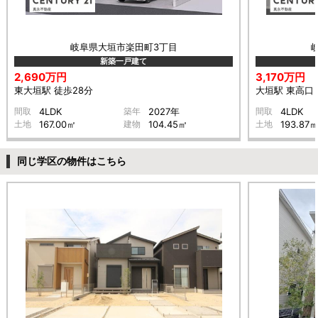
岐阜県大垣市楽田町3丁目
新築一戸建て
2,690万円
3,170万円
東大垣駅 徒歩28分
大垣駅 東高口 
間取
4LDK
築年
2027年
間取
4LDK
土地
167.00㎡
建物
104.45㎡
土地
193.87
同じ学区の物件はこちら