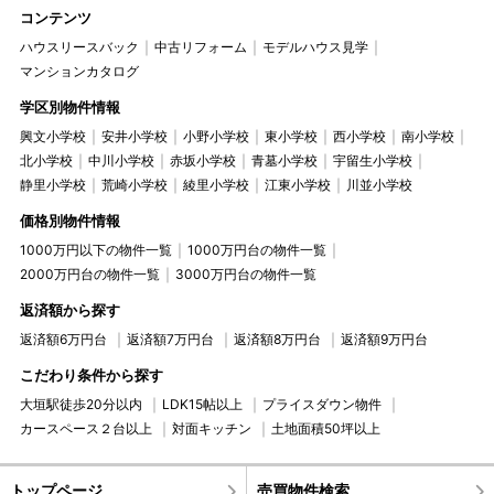
コンテンツ
ハウスリースバック
中古リフォーム
モデルハウス見学
マンションカタログ
学区別物件情報
興文小学校
安井小学校
小野小学校
東小学校
西小学校
南小学校
北小学校
中川小学校
赤坂小学校
青墓小学校
宇留生小学校
静里小学校
荒崎小学校
綾里小学校
江東小学校
川並小学校
価格別物件情報
1000万円以下の物件一覧
1000万円台の物件一覧
2000万円台の物件一覧
3000万円台の物件一覧
返済額から探す
返済額6万円台
返済額7万円台
返済額8万円台
返済額9万円台
こだわり条件から探す
大垣駅徒歩20分以内
LDK15帖以上
プライスダウン物件
カースペース２台以上
対面キッチン
土地面積50坪以上
トップページ
売買物件検索