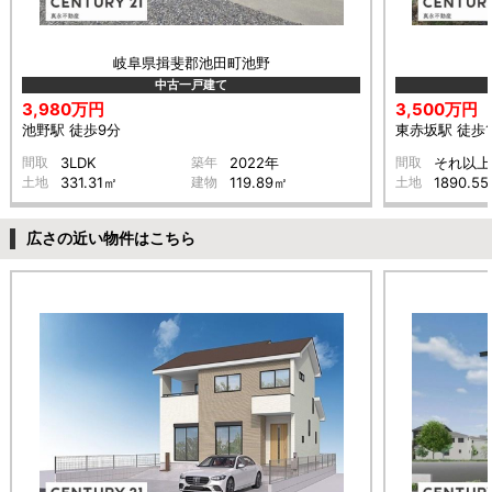
岐阜県揖斐郡池田町池野
中古一戸建て
3,980万円
3,500万円
池野駅 徒歩9分
東赤坂駅 徒歩1
間取
3LDK
築年
2022年
間取
それ以上
土地
331.31㎡
建物
119.89㎡
土地
1890.5
広さの近い物件はこちら