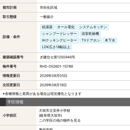
都市計画
市街化区域
取引態様
一般媒介
給湯器
オール電化
システムキッチン
シャンプードレッサー
浴室乾燥機
設備・条件
IHクッキングヒーター
TVドアホン
本下水
LDK広さ18帖以上
建築確認番号
ぎ建住セ第1250946号
物件番号
RHS-052601-15789
情報更新日
2026年08月05日
次回更新日
2026年08月19日
※各種情報と差異がある場合は現況優先となります
学区情報
大垣市立安井小学校
小学校区
(岐阜県大垣市)
この学区の他の物件を見る
東中学校