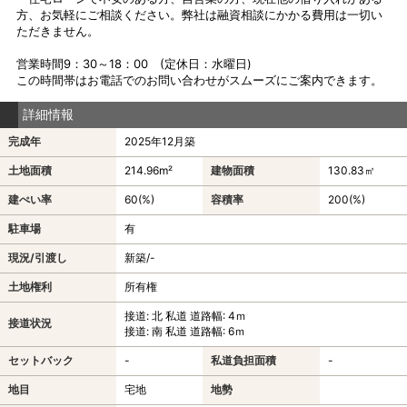
方、お気軽にご相談ください。弊社は融資相談にかかる費用は一切い
ただきません。
営業時間9：30～18：00 (定休日：水曜日)
この時間帯はお電話でのお問い合わせがスムーズにご案内できます。
詳細情報
完成年
2025年12月築
土地面積
214.96m²
建物面積
130.83㎡
建ぺい率
60(%)
容積率
200(%)
駐車場
有
現況/引渡し
新築/-
土地権利
所有権
接道: 北 私道 道路幅: 4ｍ
接道状況
接道: 南 私道 道路幅: 6ｍ
セットバック
-
私道負担面積
-
地目
宅地
地勢