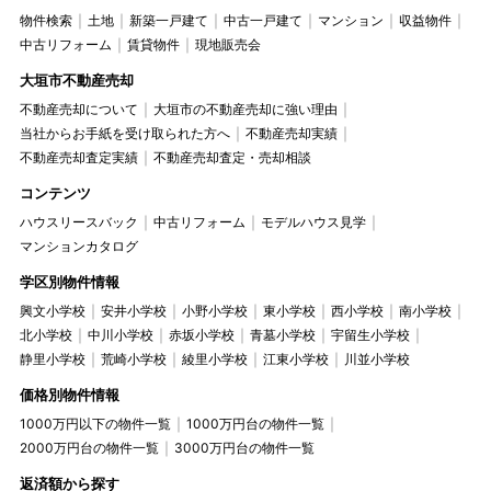
物件検索
土地
新築一戸建て
中古一戸建て
マンション
収益物件
中古リフォーム
賃貸物件
現地販売会
大垣市不動産売却
不動産売却について
大垣市の不動産売却に強い理由
当社からお手紙を受け取られた方へ
不動産売却実績
不動産売却査定実績
不動産売却査定・売却相談
コンテンツ
ハウスリースバック
中古リフォーム
モデルハウス見学
マンションカタログ
学区別物件情報
興文小学校
安井小学校
小野小学校
東小学校
西小学校
南小学校
北小学校
中川小学校
赤坂小学校
青墓小学校
宇留生小学校
静里小学校
荒崎小学校
綾里小学校
江東小学校
川並小学校
価格別物件情報
1000万円以下の物件一覧
1000万円台の物件一覧
2000万円台の物件一覧
3000万円台の物件一覧
返済額から探す