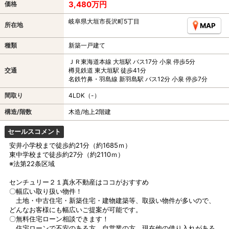
3,480万円
価格
岐阜県大垣市長沢町5丁目
所在地
MAP
種類
新築一戸建て
ＪＲ東海道本線 大垣駅 バス17分 小泉 停歩5分
交通
樽見鉄道 東大垣駅 徒歩41分
名鉄竹鼻・羽島線 新羽島駅 バス12分 小泉 停歩7分
間取り
4LDK（-）
構造/階数
木造/地上2階建
セールスコメント
安井小学校まで徒歩約21分（約1685ｍ）
東中学校まで徒歩約27分（約2110ｍ）
※法第22条区域
センチュリー２１真永不動産はココがおすすめ
〇幅広い取り扱い物件！
土地・中古住宅・新築住宅・建物建築等、取扱い物件が多いので、
どんなお客様にも幅広いご提案が可能です。
〇無料住宅ローン相談できます！
住宅ローンで不安のある方、自営業の方、現在他の借り入れがある