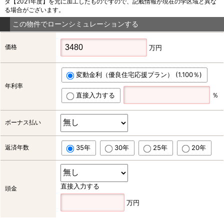
タ【2021年度】を元に加工したものですので、記載情報が現在の学区域と異な
る場合がございます。
この物件でローンシミュレーションする
価格
万円
変動金利（優良住宅応援プラン） (1.100％)
年利率
直接入力する
％
ボーナス払い
返済年数
35年
30年
25年
20年
直接入力する
頭金
万円