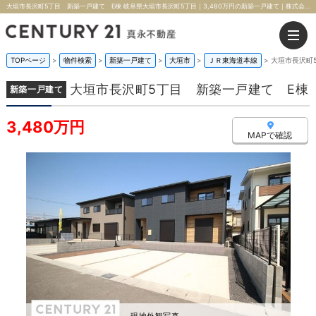
大垣市長沢町5丁目 新築一戸建て E棟 岐阜県大垣市長沢町5丁目｜3,480万円の新築一戸建て｜株式会社真永不動産
TOPページ
>
物件検索
>
新築一戸建て
>
大垣市
>
ＪＲ東海道本線
>
大垣市長沢町
大垣市長沢町5丁目 新築一戸建て E棟
新築一戸建て
3,480万円
MAPで確認