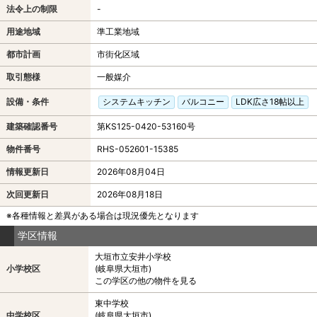
法令上の制限
-
用途地域
準工業地域
都市計画
市街化区域
取引態様
一般媒介
設備・条件
システムキッチン
バルコニー
LDK広さ18帖以上
建築確認番号
第KS125-0420-53160号
物件番号
RHS-052601-15385
情報更新日
2026年08月04日
次回更新日
2026年08月18日
※各種情報と差異がある場合は現況優先となります
学区情報
大垣市立安井小学校
小学校区
(岐阜県大垣市)
この学区の他の物件を見る
東中学校
中学校区
(岐阜県大垣市)