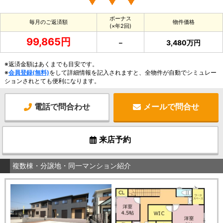
ボーナス
毎月のご返済額
物件価格
(×年2回)
99,865円
－
3,480万円
※返済金額はあくまでも目安です。
※
会員登録(無料)
をして詳細情報を記入されますと、全物件が自動でシミュレー
ションされとても便利になります。
電話で問合わせ
メールで問合せ
来店予約
複数棟・分譲地・同一マンション紹介