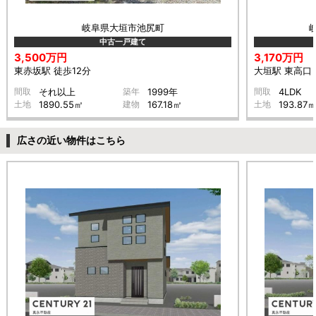
岐阜県大垣市池尻町
中古一戸建て
3,500万円
3,170万円
東赤坂駅 徒歩12分
大垣駅 東高口 
間取
それ以上
築年
1999年
間取
4LDK
土地
1890.55㎡
建物
167.18㎡
土地
193.87
広さの近い物件はこちら