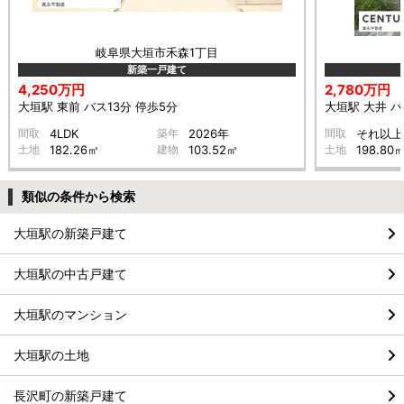
岐阜県大垣市禾森1丁目
新築一戸建て
4,250万円
2,780万円
大垣駅 東前 バス13分 停歩5分
大垣駅 大井 バ
間取
4LDK
築年
2026年
間取
それ以上
土地
182.26㎡
建物
103.52㎡
土地
198.80
類似の条件から検索
大垣駅の新築戸建て
大垣駅の中古戸建て
大垣駅のマンション
大垣駅の土地
長沢町の新築戸建て