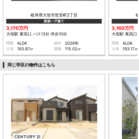
岐阜県大垣市世安町2丁目
新築一戸建て
3,170万円
3,160万円
大垣駅 東高口 バス13分 停歩10分
大垣駅 東高口 
間取
4LDK
築年
2026年
間取
4LDK
土地
193.87㎡
建物
115.02㎡
土地
193.17㎡
同じ学区の物件はこちら