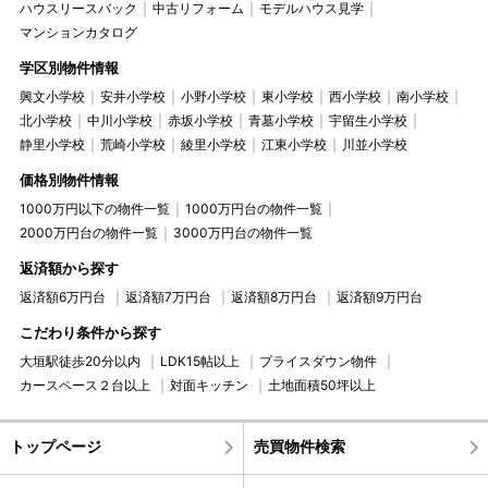
ハウスリースバック
中古リフォーム
モデルハウス見学
マンションカタログ
学区別物件情報
興文小学校
安井小学校
小野小学校
東小学校
西小学校
南小学校
北小学校
中川小学校
赤坂小学校
青墓小学校
宇留生小学校
静里小学校
荒崎小学校
綾里小学校
江東小学校
川並小学校
価格別物件情報
1000万円以下の物件一覧
1000万円台の物件一覧
2000万円台の物件一覧
3000万円台の物件一覧
返済額から探す
返済額6万円台
返済額7万円台
返済額8万円台
返済額9万円台
こだわり条件から探す
大垣駅徒歩20分以内
LDK15帖以上
プライスダウン物件
カースペース２台以上
対面キッチン
土地面積50坪以上
トップページ
売買物件検索