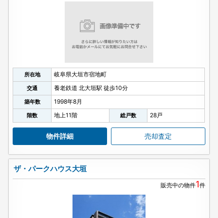
岐阜県大垣市宿地町
所在地
養老鉄道 北大垣駅 徒歩10分
交通
1998年8月
築年数
地上11階
28戸
階数
総戸数
物件詳細
売却査定
ザ・パークハウス大垣
1
販売中の物件
件