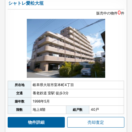
シャトレ愛松大垣
0
販売中の物件
件
岐阜県大垣市室本町4丁目
所在地
養老鉄道 室駅 徒歩3分
交通
1998年5月
築年数
地上8階
40戸
階数
総戸数
物件詳細
売却査定