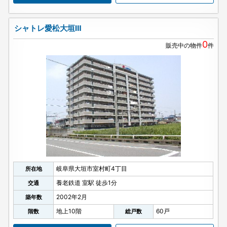
シャトレ愛松大垣Ⅲ
0
販売中の物件
件
岐阜県大垣市室村町4丁目
所在地
養老鉄道 室駅 徒歩1分
交通
2002年2月
築年数
地上10階
60戸
階数
総戸数