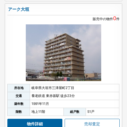
アーク大垣
0
販売中の物件
件
岐阜県大垣市三津屋町2丁目
所在地
養老鉄道 東赤坂駅 徒歩23分
交通
1991年11月
築年数
地上11階
51戸
階数
総戸数
物件詳細
売却査定