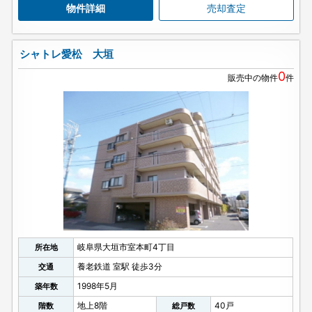
物件詳細
売却査定
シャトレ愛松 大垣
0
販売中の物件
件
岐阜県大垣市室本町4丁目
所在地
養老鉄道 室駅 徒歩3分
交通
1998年5月
築年数
地上8階
40戸
階数
総戸数