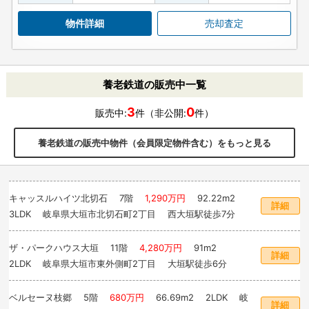
物件詳細
売却査定
養老鉄道の販売中一覧
3
0
販売中:
件（非公開:
件）
養老鉄道の販売中物件（会員限定物件含む）をもっと見る
キャッスルハイツ北切石
7階
1,290万円
92.22m
2
詳細
3LDK 岐阜県大垣市北切石町2丁目 西大垣駅徒歩7分
ザ・パークハウス大垣
11階
4,280万円
91m
2
詳細
2LDK 岐阜県大垣市東外側町2丁目 大垣駅徒歩6分
ベルセーヌ枝郷
5階
680万円
66.69m
2
2LDK 岐
詳細