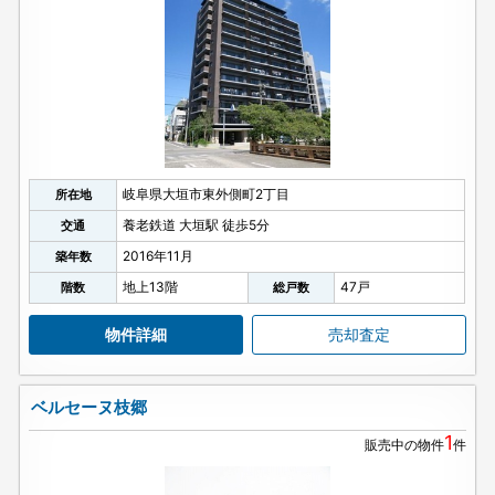
岐阜県大垣市東外側町2丁目
所在地
養老鉄道 大垣駅 徒歩5分
交通
2016年11月
築年数
地上13階
47戸
階数
総戸数
物件詳細
売却査定
ベルセーヌ枝郷
1
販売中の物件
件