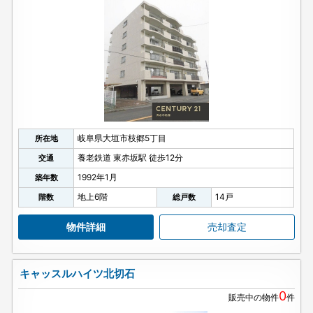
岐阜県大垣市枝郷5丁目
所在地
養老鉄道 東赤坂駅 徒歩12分
交通
1992年1月
築年数
地上6階
14戸
階数
総戸数
物件詳細
売却査定
キャッスルハイツ北切石
0
販売中の物件
件