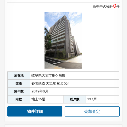
0
販売中の物件
件
岐阜県大垣市桐ケ崎町
所在地
養老鉄道 大垣駅 徒歩5分
交通
2019年6月
築年数
地上15階
137戸
階数
総戸数
物件詳細
売却査定