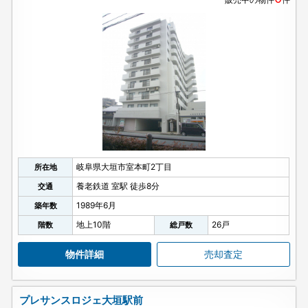
岐阜県大垣市室本町2丁目
所在地
養老鉄道 室駅 徒歩8分
交通
1989年6月
築年数
地上10階
26戸
階数
総戸数
物件詳細
売却査定
プレサンスロジェ大垣駅前