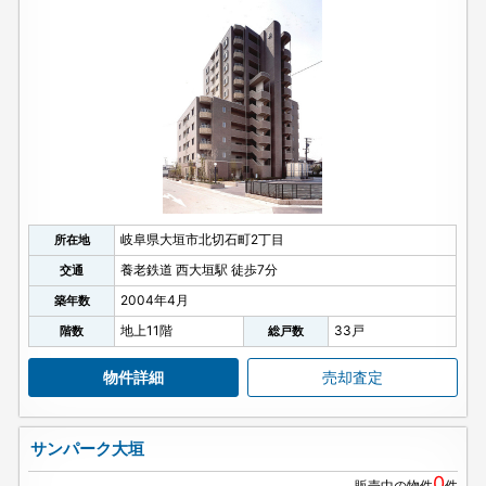
岐阜県大垣市北切石町2丁目
所在地
養老鉄道 西大垣駅 徒歩7分
交通
2004年4月
築年数
地上11階
33戸
階数
総戸数
物件詳細
売却査定
サンパーク大垣
0
販売中の物件
件