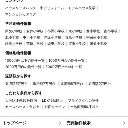
コンテンツ
ハウスリースバック
中古リフォーム
モデルハウス見学
マンションカタログ
学区別物件情報
興文小学校
安井小学校
小野小学校
東小学校
西小学校
南小学校
北小学校
中川小学校
赤坂小学校
青墓小学校
宇留生小学校
静里小学校
荒崎小学校
綾里小学校
江東小学校
川並小学校
価格別物件情報
1000万円以下の物件一覧
1000万円台の物件一覧
2000万円台の物件一覧
3000万円台の物件一覧
返済額から探す
返済額6万円台
返済額7万円台
返済額8万円台
返済額9万円台
こだわり条件から探す
大垣駅徒歩20分以内
LDK15帖以上
プライスダウン物件
カースペース２台以上
対面キッチン
土地面積50坪以上
トップページ
売買物件検索