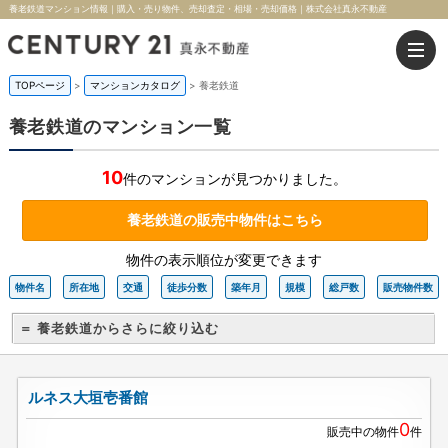
養老鉄道マンション情報｜購入・売り物件、売却査定・相場・売却価格｜株式会社真永不動産
TOPページ
>
マンションカタログ
>
養老鉄道
養老鉄道のマンション一覧
10
件のマンションが見つかりました。
養老鉄道の販売中物件はこちら
物件の表示順位が変更できます
物件名
所在地
交通
徒歩分数
築年月
規模
総戸数
販売物件数
＝ 養老鉄道からさらに絞り込む
ルネス大垣壱番館
0
販売中の物件
件