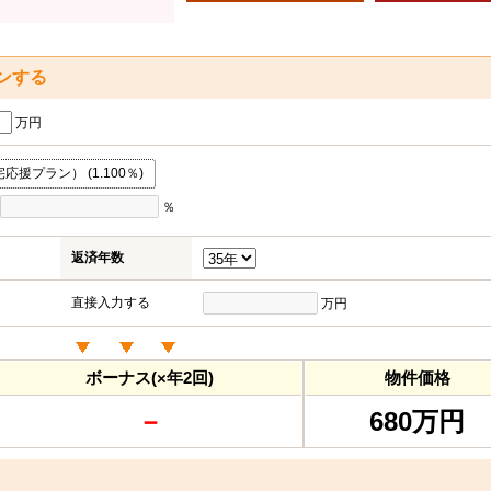
ンする
万円
援プラン） (1.100％)
％
返済年数
直接入力する
万円
ボーナス(×年2回)
物件価格
－
680万円