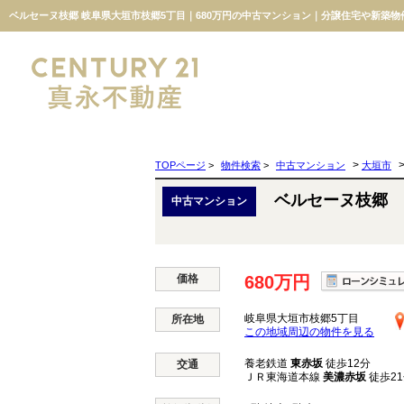
ベルセーヌ枝郷 岐阜県大垣市枝郷5丁目｜680万円の中古マンション｜分譲住宅や新築
>
TOPページ
>
物件検索
>
中古マンション
大垣市
ベルセーヌ枝郷
中古マンション
価格
680万円
岐阜県大垣市枝郷5丁目
所在地
この地域周辺の物件を見る
養老鉄道
東赤坂
徒歩12分
交通
ＪＲ東海道本線
美濃赤坂
徒歩2