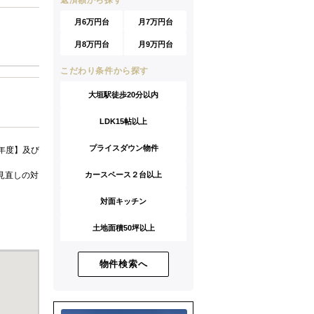
返済額から探す
月6万円台
月7万円台
月8万円台
月9万円台
こだわり条件から探す
大垣駅徒歩20分以内
LDK15帖以上
プライスダウン物件
年度】及び
カースペース２台以上
見直しの対
対面キッチン
土地面積50坪以上
物件検索へ