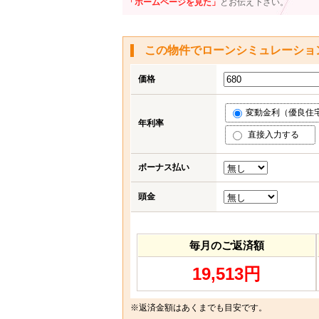
「ホームページを見た」
とお伝え下さい。
この物件でローンシミュレーショ
価格
変動金利（優良住宅応
年利率
直接入力する
ボーナス払い
頭金
毎月のご返済額
19,513円
※返済金額はあくまでも目安です。