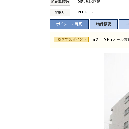
5階/地上6階建
所在階/階数
2LDK （-）
間取り
ポイント / 写真
物件概要
ロ
●２ＬＤＫ●オール電