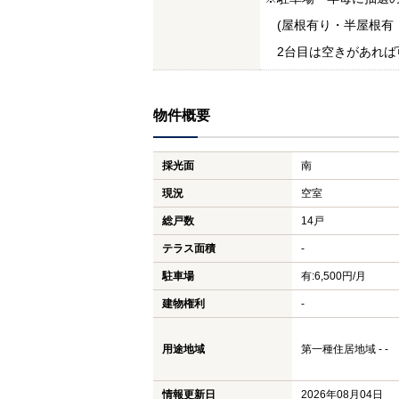
(屋根有り・半屋根有
2台目は空きがあれば
物件概要
採光面
南
現況
空室
総戸数
14戸
テラス面積
-
駐車場
有:6,500円/月
建物権利
-
用途地域
第一種住居地域 - -
情報更新日
2026年08月04日