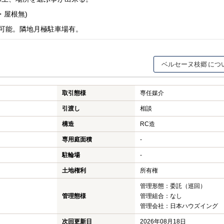
・屋根無)
可能。隣地月極駐車場有。
ベルセーヌ枝郷
取引態様
専任媒介
引渡し
相談
構造
RC造
専用庭面積
-
駐輪場
-
土地権利
所有権
管理形態：委託（巡回）
管理態様
管理組合：なし
管理会社：日本ハウズイング
次回更新日
2026年08月18日