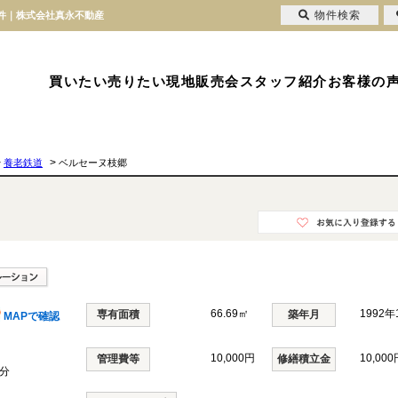
物件検索
物件｜株式会社真永不動産
買いたい
売りたい
現地販売会
スタッフ紹介
お客様の
>
>
養老鉄道
ベルセーヌ枝郷
66.69㎡
1992
専有面積
築年月
MAPで確認
10,000円
10,000
管理費等
修繕積立金
1分