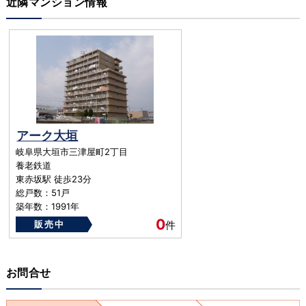
近隣マンション情報
アーク大垣
岐阜県大垣市三津屋町2丁目
養老鉄道
東赤坂駅 徒歩23分
総戸数：51戸
築年数：1991年
0
販売中
件
お問合せ