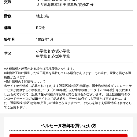
交通
ＪＲ東海道本線
美濃赤坂
/徒歩21分
階数
地上6階
構造
RC造
築年月
1992年1月
小学校名:赤坂小学校
学区
中学校名:赤坂中学校
※各種情報と差異がある場合は現況優先となります。
※建物竣工時に撮影した竣工写真を掲載している場合があります。その場合、現状と異なる可
能性があります。
※物件情報の学区情報について
当サイト物件情報に記載されております通学区域(学区)情報は、国土数値情報ダウンロードサ
ービスが提供する小学校区データ【2016年度】及び中学校区データ【2016年度】を元に加工
したものですので、記載情報が現在の学区域と異なる場合がございます。 国土数値情報ダウ
ンロードサービスのWEBサイト上で記述通り、データは必ずしも正確とは言えません。ま
た、通学区域(学区)は毎年見直しの対象となりますので、そちらを踏まえ学区情報は参考とし
てご活用下さい。
ベルセーヌ枝郷を買いたい方