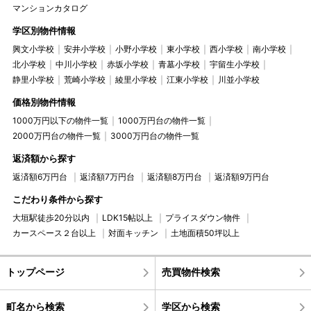
マンションカタログ
学区別物件情報
興文小学校
安井小学校
小野小学校
東小学校
西小学校
南小学校
北小学校
中川小学校
赤坂小学校
青墓小学校
宇留生小学校
静里小学校
荒崎小学校
綾里小学校
江東小学校
川並小学校
価格別物件情報
1000万円以下の物件一覧
1000万円台の物件一覧
2000万円台の物件一覧
3000万円台の物件一覧
返済額から探す
返済額6万円台
返済額7万円台
返済額8万円台
返済額9万円台
こだわり条件から探す
大垣駅徒歩20分以内
LDK15帖以上
プライスダウン物件
カースペース２台以上
対面キッチン
土地面積50坪以上
トップページ
売買物件検索
町名から検索
学区から検索