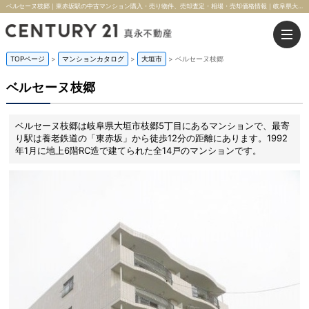
ベルセーヌ枝郷｜東赤坂駅の中古マンション購入・売り物件、売却査定・相場・売却価格情報｜岐阜県大垣市枝郷5丁目のマンション情報｜株式会社真永不動産
TOPページ
>
マンションカタログ
>
大垣市
>
ベルセーヌ枝郷
ベルセーヌ枝郷
ベルセーヌ枝郷は岐阜県大垣市枝郷5丁目にあるマンションで、最寄
り駅は養老鉄道の「東赤坂」から徒歩12分の距離にあります。1992
年1月に地上6階RC造で建てられた全14戸のマンションです。