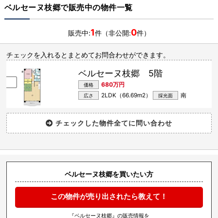
ベルセーヌ枝郷で販売中の物件一覧
1
0
販売中:
件（非公開:
件）
チェックを入れるとまとめてお問合わせができます。
ベルセーヌ枝郷 5階
680万円
価格
2LDK（66.69m
2
）
南
広さ
採光面
ベルセーヌ枝郷を買いたい方
この物件が売り出されたら教えて！
『ベルセーヌ枝郷』の販売情報を