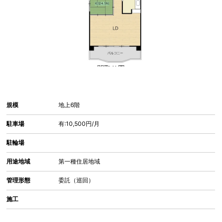
間取り図
規模
地上6階
駐車場
有:10,500円/月
駐輪場
用途地域
第一種住居地域
管理形態
委託（巡回）
施工