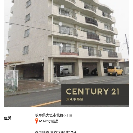
岐阜県大垣市枝郷5丁目
住所
MAPで確認
養老鉄道
東赤坂
/徒歩12分