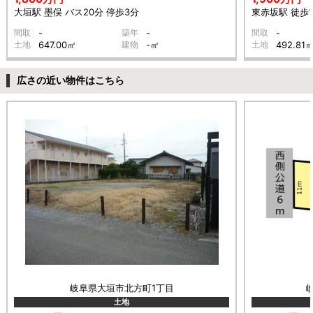
大垣駅 墨俣 バス20分 停歩3分
東赤坂駅 徒歩1
間取
-
築年
-
間取
-
土地
647.00㎡
建物
-㎡
土地
492.81
広さの近い物件はこちら
岐阜県大垣市北方町1丁目
土地