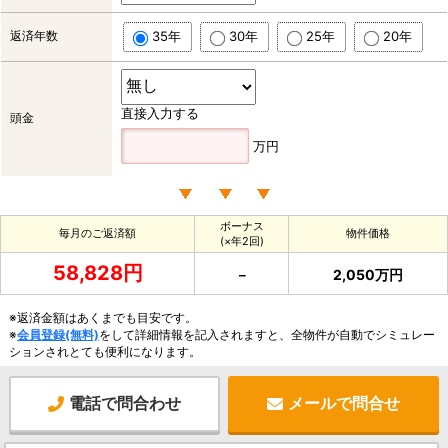
返済年数
35年
30年
25年
20年
直接入力する
頭金
万円
ボーナス
毎月のご返済額
物件価格
(×年2回)
58,828円
－
2,050万円
※返済金額はあくまでも目安です。
※
会員登録(無料)
をして詳細情報を記入されますと、全物件が自動でシミュレー
ションされとても便利になります。
電話で問合わせ
メールで問合せ