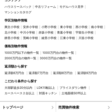
ハウスリースバック
中古リフォーム
モデルハウス見学
マンションカタログ
学区別物件情報
興文小学校
安井小学校
小野小学校
東小学校
西小学校
南小学校
北小学校
中川小学校
赤坂小学校
青墓小学校
宇留生小学校
静里小学校
荒崎小学校
綾里小学校
江東小学校
川並小学校
価格別物件情報
1000万円以下の物件一覧
1000万円台の物件一覧
2000万円台の物件一覧
3000万円台の物件一覧
返済額から探す
返済額6万円台
返済額7万円台
返済額8万円台
返済額9万円台
こだわり条件から探す
大垣駅徒歩20分以内
LDK15帖以上
プライスダウン物件
カースペース２台以上
対面キッチン
土地面積50坪以上
トップページ
売買物件検索