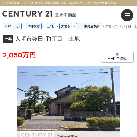
大垣市楽田町1丁目 土地 岐阜県大垣市楽田町1丁目｜2,050万円の土地｜株式会社真永不動産
TOPページ
>
物件検索
>
土地
>
大垣市
>
ＪＲ東海道本線
>
大垣市楽田町1丁目 
大垣市楽田町1丁目 土地
土地
2,050万円
MAPで確認