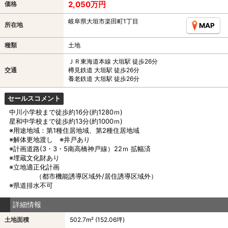
2,050万円
価格
岐阜県大垣市楽田町1丁目
所在地
MAP
種類
土地
ＪＲ東海道本線 大垣駅 徒歩26分
交通
樽見鉄道 大垣駅 徒歩26分
養老鉄道 大垣駅 徒歩26分
セールスコメント
中川小学校まで徒歩約16分(約1280ｍ)
星和中学校まで徒歩約13分(約1000ｍ)
※用途地域：第1種住居地域、第2種住居地域
※解体更地渡し ※井戸あり
※計画道路(3・3・5南高橋神戸線）22ｍ 拡幅済
※埋蔵文化財あり
※立地適正化計画
（都市機能誘導区域外/居住誘導区域外）
※県道排水不可
詳細情報
土地面積
502.7m² (152.06坪)