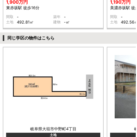
1,900万円
1,190万円
東赤坂駅 徒歩16分
美濃赤坂駅 徒歩
間取
-
築年
-
間取
-
土地
492.81㎡
建物
-㎡
土地
492.56
同じ学区の物件はこちら
岐阜県大垣市中野町4丁目
土地