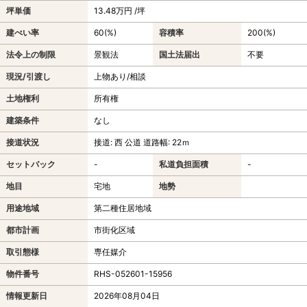
坪単価
13.48万円 /坪
建ぺい率
60(%)
容積率
200(%)
法令上の制限
景観法
国土法届出
不要
現況/引渡し
上物あり/相談
土地権利
所有権
建築条件
なし
接道状況
接道: 西 公道 道路幅: 22ｍ
セットバック
-
私道負担面積
-
地目
宅地
地勢
用途地域
第二種住居地域
都市計画
市街化区域
取引態様
専任媒介
物件番号
RHS-052601-15956
情報更新日
2026年08月04日