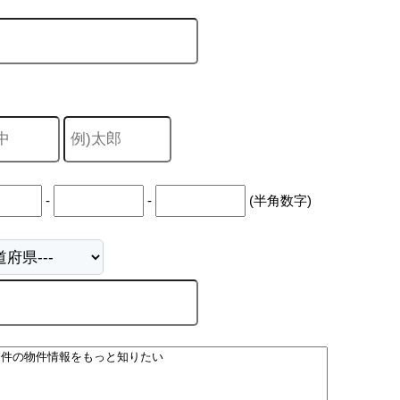
-
-
(半角数字)