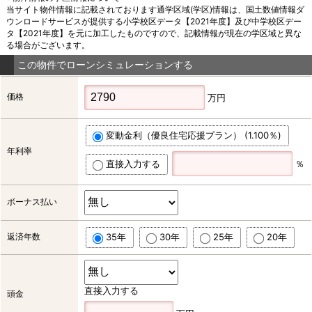
当サイト物件情報に記載されております通学区域(学区)情報は、国土数値情報ダ
ウンロードサービスが提供する小学校区データ【2021年度】及び中学校区デー
タ【2021年度】を元に加工したものですので、記載情報が現在の学区域と異な
る場合がございます。
この物件でローンシミュレーションする
価格
万円
変動金利（優良住宅応援プラン） (1.100％)
年利率
直接入力する
％
ボーナス払い
返済年数
35年
30年
25年
20年
直接入力する
頭金