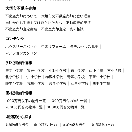
大垣市不動産売却
不動産売却について
大垣市の不動産売却に強い理由
当社からお手紙を受け取られた方へ
不動産売却実績
不動産売却査定実績
不動産売却査定・売却相談
コンテンツ
ハウスリースバック
中古リフォーム
モデルハウス見学
マンションカタログ
学区別物件情報
興文小学校
安井小学校
小野小学校
東小学校
西小学校
南小学校
北小学校
中川小学校
赤坂小学校
青墓小学校
宇留生小学校
静里小学校
荒崎小学校
綾里小学校
江東小学校
川並小学校
価格別物件情報
1000万円以下の物件一覧
1000万円台の物件一覧
2000万円台の物件一覧
3000万円台の物件一覧
返済額から探す
返済額6万円台
返済額7万円台
返済額8万円台
返済額9万円台