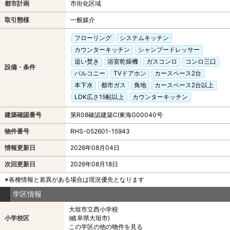
都市計画
市街化区域
取引態様
一般媒介
フローリング
システムキッチン
カウンターキッチン
シャンプードレッサー
追い焚き
浴室乾燥機
ガスコンロ
コンロ三口
設備・条件
バルコニー
TVドアホン
カースペース2台
本下水
都市ガス
角地
カースペース2台以上
LDK広さ15帖以上
カウンターキッチン
建築確認番号
第R08確認建築CI東海G00040号
物件番号
RHS-052601-15943
情報更新日
2026年08月04日
次回更新日
2026年08月18日
※各種情報と差異がある場合は現況優先となります
学区情報
大垣市立西小学校
小学校区
(岐阜県大垣市)
この学区の他の物件を見る