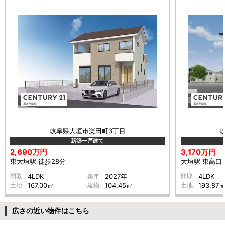
岐阜県大垣市楽田町3丁目
新築一戸建て
2,690万円
3,170万円
東大垣駅 徒歩28分
大垣駅 東高口 
間取
4LDK
築年
2027年
間取
4LDK
土地
167.00㎡
建物
104.45㎡
土地
193.87
広さの近い物件はこちら