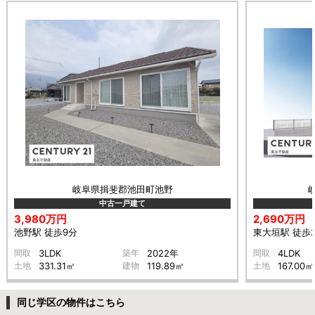
岐阜県揖斐郡池田町池野
中古一戸建て
3,980万円
2,690万円
池野駅 徒歩9分
東大垣駅 徒歩
間取
3LDK
築年
2022年
間取
4LDK
土地
331.31㎡
建物
119.89㎡
土地
167.00㎡
同じ学区の物件はこちら