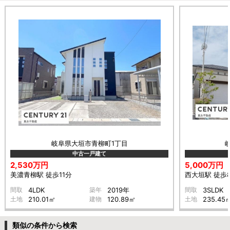
岐阜県大垣市青柳町1丁目
中古一戸建て
2,530万円
5,000万円
美濃青柳駅 徒歩11分
西大垣駅 徒歩
間取
4LDK
築年
2019年
間取
3SLDK
土地
210.01㎡
建物
120.89㎡
土地
235.45
類似の条件から検索