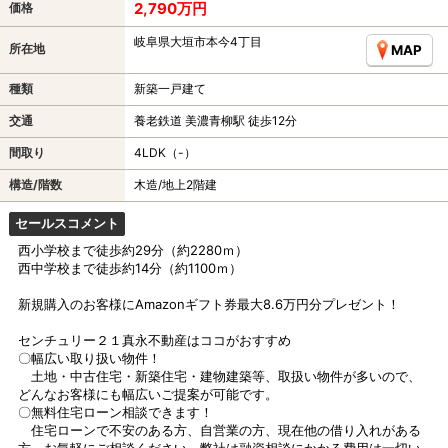
2,790万円
価格
岐阜県大垣市本今4丁目
所在地
MAP
種類
新築一戸建て
交通
養老鉄道 美濃青柳駅 徒歩12分
間取り
4LDK（-）
構造/階数
木造/地上2階建
セールスコメント
西小学校まで徒歩約29分（約2280ｍ）
西中学校まで徒歩約14分（約1100ｍ）
新規購入のお客様にAmazonギフト券最大8.6万円分プレゼント！
センチュリー２１真永不動産はココがおすすめ
〇幅広い取り扱い物件！
土地・中古住宅・新築住宅・建物建築等、取扱い物件が多いので、
どんなお客様にも幅広いご提案が可能です。
〇無料住宅ローン相談できます！
住宅ローンで不安のある方、自営業の方、現在他の借り入れがある
方、お気軽にご相談ください。弊社は融資相談にかかる費用は一切い