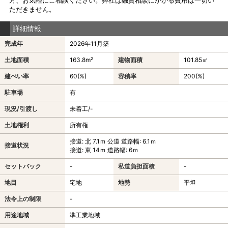
ただきません。
詳細情報
完成年
2026年11月築
土地面積
163.8m²
建物面積
101.85㎡
建ぺい率
60(%)
容積率
200(%)
駐車場
有
現況/引渡し
未着工/-
土地権利
所有権
接道: 北 7.1ｍ 公道 道路幅: 6.1ｍ
接道状況
接道: 東 14ｍ 道路幅: 6ｍ
セットバック
-
私道負担面積
-
地目
宅地
地勢
平坦
法令上の制限
-
用途地域
準工業地域