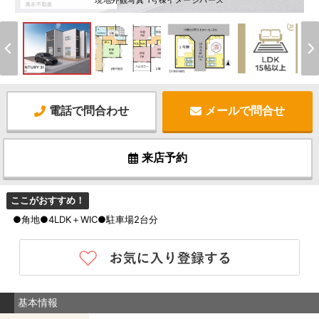
現地外観写真 1号棟イメージパース
電話で問合わせ
メールで問合せ
来店予約
ここがおすすめ！
●角地●4LDK＋WIC●駐車場2台分
基本情報