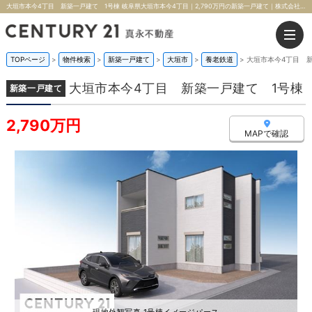
大垣市本今4丁目 新築一戸建て 1号棟 岐阜県大垣市本今4丁目｜2,790万円の新築一戸建て｜株式会社真永不動産
TOPページ
>
物件検索
>
新築一戸建て
>
大垣市
>
養老鉄道
>
大垣市本今4丁目 
大垣市本今4丁目 新築一戸建て 1号棟
新築一戸建て
2,790万円
MAPで確認