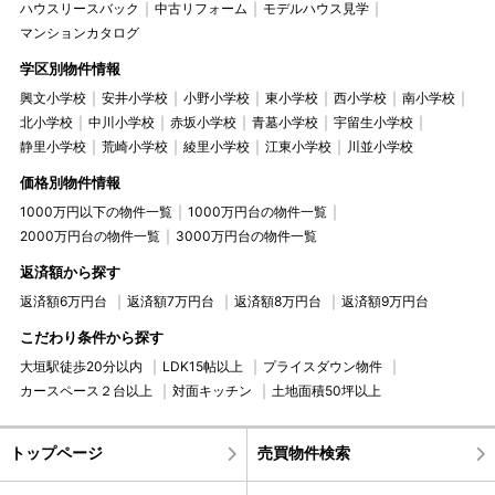
ハウスリースバック
中古リフォーム
モデルハウス見学
マンションカタログ
学区別物件情報
興文小学校
安井小学校
小野小学校
東小学校
西小学校
南小学校
北小学校
中川小学校
赤坂小学校
青墓小学校
宇留生小学校
静里小学校
荒崎小学校
綾里小学校
江東小学校
川並小学校
価格別物件情報
1000万円以下の物件一覧
1000万円台の物件一覧
2000万円台の物件一覧
3000万円台の物件一覧
返済額から探す
返済額6万円台
返済額7万円台
返済額8万円台
返済額9万円台
こだわり条件から探す
大垣駅徒歩20分以内
LDK15帖以上
プライスダウン物件
カースペース２台以上
対面キッチン
土地面積50坪以上
トップページ
売買物件検索