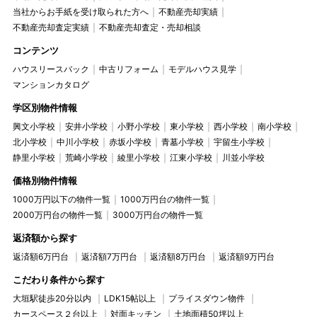
当社からお手紙を受け取られた方へ
不動産売却実績
不動産売却査定実績
不動産売却査定・売却相談
コンテンツ
ハウスリースバック
中古リフォーム
モデルハウス見学
マンションカタログ
学区別物件情報
興文小学校
安井小学校
小野小学校
東小学校
西小学校
南小学校
北小学校
中川小学校
赤坂小学校
青墓小学校
宇留生小学校
静里小学校
荒崎小学校
綾里小学校
江東小学校
川並小学校
価格別物件情報
1000万円以下の物件一覧
1000万円台の物件一覧
2000万円台の物件一覧
3000万円台の物件一覧
返済額から探す
返済額6万円台
返済額7万円台
返済額8万円台
返済額9万円台
こだわり条件から探す
大垣駅徒歩20分以内
LDK15帖以上
プライスダウン物件
カースペース２台以上
対面キッチン
土地面積50坪以上