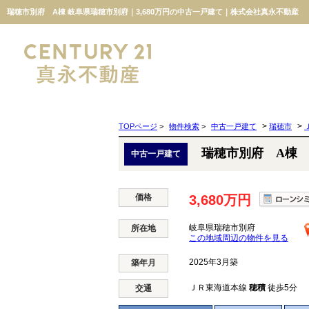
瑞穂市別府 A棟 岐阜県瑞穂市別府｜3,680万円の中古一戸建て｜株式会社真永不動産
>
>
TOPページ
>
物件検索
>
中古一戸建て
瑞穂市
瑞穂市別府 A棟
中古一戸建て
価格
3,680万円
岐阜県瑞穂市別府
所在地
この地域周辺の物件を見る
2025年3月築
築年月
ＪＲ東海道本線
穂積
徒歩5分
交通