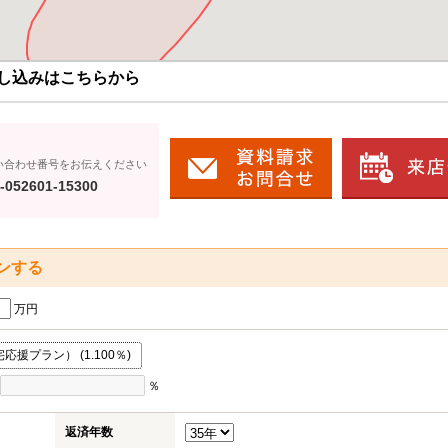
し込みはこちらから
い合わせ番号をお伝えください
-052601-15300
ンする
万円
援プラン） (1.100％)
％
返済年数