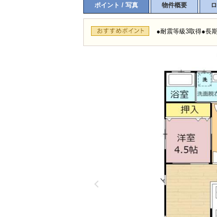
ポイント / 写真
物件概要
ロ
●耐震等級3取得●長期