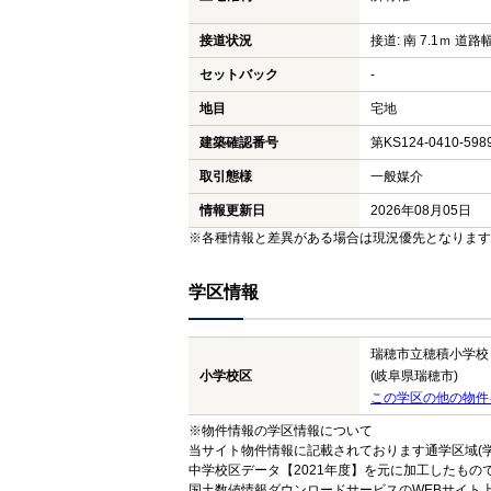
接道状況
接道: 南 7.1ｍ 道路幅
セットバック
-
地目
宅地
建築確認番号
第KS124-0410-59
取引態様
一般媒介
情報更新日
2026年08月05日
※各種情報と差異がある場合は現況優先となります
学区情報
瑞穂市立穂積小学校
小学校区
(岐阜県瑞穂市)
この学区の他の物件
※物件情報の学区情報について
当サイト物件情報に記載されております通学区域(学
中学校区データ【2021年度】を元に加工したも
国土数値情報ダウンロードサービスのWEBサイト