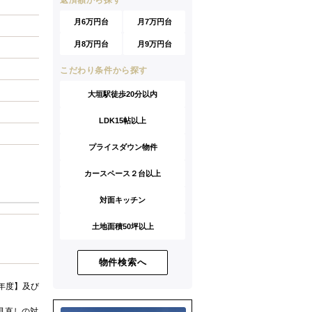
返済額から探す
月6万円台
月7万円台
月8万円台
月9万円台
こだわり条件から探す
大垣駅徒歩20分以内
LDK15帖以上
プライスダウン物件
カースペース２台以上
対面キッチン
土地面積50坪以上
物件検索へ
年度】及び
見直しの対