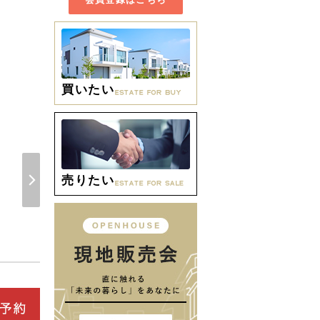
買いたい
周辺環境 【小学校】瑞穂
売りたい