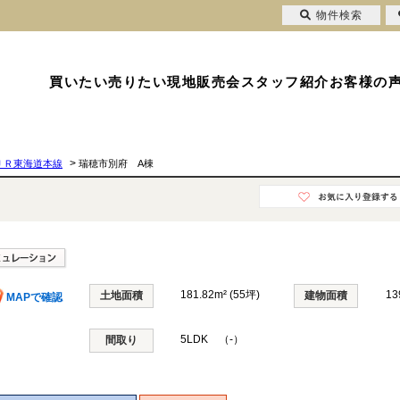
物件検索
買いたい
売りたい
現地販売会
スタッフ紹介
お客様の
>
ＪＲ東海道本線
瑞穂市別府 A棟
181.82m² (55坪)
13
土地面積
建物面積
MAPで確認
5LDK （-）
間取り