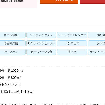
-052601-15300
オール電化
システムキッチン
シャンプードレッサー
追い
浴室乾燥機
IHクッキングヒーター
コンロ三口
床下
TVドアホン
カースペース2台
本下水
カースペー
分（約1020ｍ）
分（約800ｍ）
必要となります
不動産はココがおすすめ
！