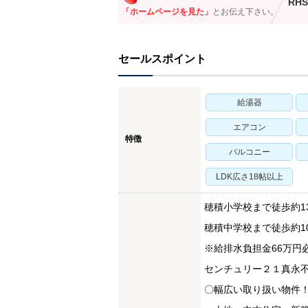
RHS
「ホームページを見た」
とお伝え下さい。
セールスポイント
給湯器
エアコン
特徴
バルコニー
LDK広さ18帖以上
穂積小学校まで徒歩約13
穂積中学校まで徒歩約10
※給排水負担金66万円
センチュリー２１真永
〇幅広い取り扱い物件