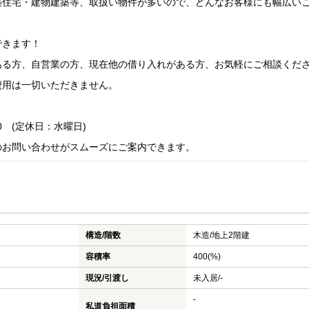
住宅・建物建築等、取扱い物件が多いので、どんなお客様にも幅広い
できます！
る方、自営業の方、現在他の借り入れがある方、お気軽にご相談くだ
費用は一切いただきません。
0 (定休日：水曜日)
のお問い合わせがスムーズにご案内できます。
構造/階数
木造/
地上2階建
容積率
400(%)
現況/引渡し
未入居/-
-
私道負担面積