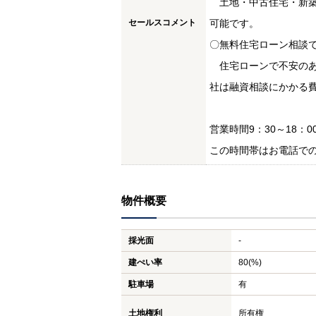
土地・中古住宅・新築
セールスコメント
可能です。
〇無料住宅ローン相談
住宅ローンで不安のあ
社は融資相談にかかる
営業時間9：30～18：0
この時間帯はお電話で
物件概要
採光面
-
建ぺい率
80(%)
駐車場
有
土地権利
所有権