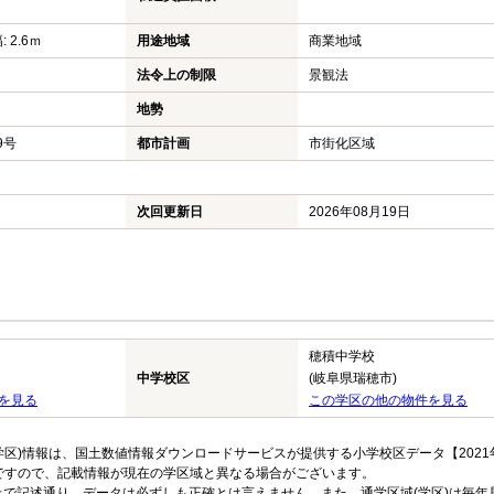
: 2.6ｍ
用途地域
商業地域
法令上の制限
景観法
地勢
89号
都市計画
市街化区域
次回更新日
2026年08月19日
穂積中学校
中学校区
(岐阜県瑞穂市)
を見る
この学区の他の物件を見る
区)情報は、国土数値情報ダウンロードサービスが提供する小学校区データ【2021
のですので、記載情報が現在の学区域と異なる場合がございます。
上で記述通り、データは必ずしも正確とは言えません。また、通学区域(学区)は毎年