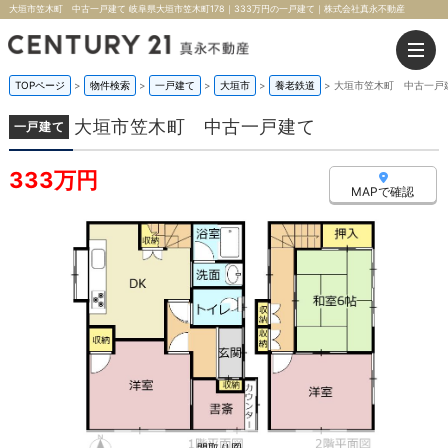
大垣市笠木町 中古一戸建て 岐阜県大垣市笠木町178｜333万円の一戸建て｜株式会社真永不動産
TOPページ
>
物件検索
>
一戸建て
>
大垣市
>
養老鉄道
>
大垣市笠木町 中古一戸
大垣市笠木町 中古一戸建て
一戸建て
333万円
MAPで確認