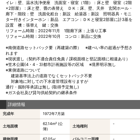
イレ：壁、温水洗浄便座 洗面室・寝室（1階）：床と壁 寝室（2階
×2部屋）：床と壁、畳の表替え ＤＫ：床、壁、天井 玄関ホール・
廊下・階段：壁 洗面化粧台：新設 給湯器：新設 照明器具・モニ
ター付きインターホン：新品 エアコン：ＤＫと寝室2部屋に計3基を
設置 襖：張替え 鍵：交換
リフォーム時期：2022年11月 1階廊下床：上張り工事
リフォーム時期：2022年10月 コンロ：新品に交換
※南側道路セットバック要（再建築の際） ※建ぺい率の超過が予想さ
れます
※現状渡し（契約不適合責任免責 / 課税面積と登記面積に相違あり）
※笠木公園(4・4・3)都市計画施設等の区域 ※境界明示無し
※東側道路について
建築基準法上の道路でなくセットバック不要
対象地に対しての下水道管埋設有りますが
通行・掘削等承諾は無し (取得予定無し)
※ガス会社及び貸与供給契約の継承条件
詳細情報
完成年
1972年7月築
62.14m² (公
-
土地面積
土地権利
簿)
建物面積
67.05㎡
バルコニー面積
-