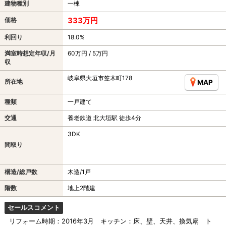
建物種別
一棟
333万円
価格
利回り
18.0%
満室時想定年収/月
60万円 / 5万円
収
岐阜県大垣市笠木町178
所在地
MAP
種類
一戸建て
交通
養老鉄道 北大垣駅 徒歩4分
3DK
間取り
構造/総戸数
木造/1戸
階数
地上2階建
セールスコメント
リフォーム時期：2016年3月 キッチン：床、壁、天井、換気扇 ト