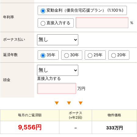
変動金利（優良住宅応援プラン） (1.100％)
年利率
直接入力する
％
ボーナス払い
返済年数
35年
30年
25年
20年
直接入力する
頭金
万円
ボーナス
毎月のご返済額
物件価格
(×年2回)
9,556円
－
333万円