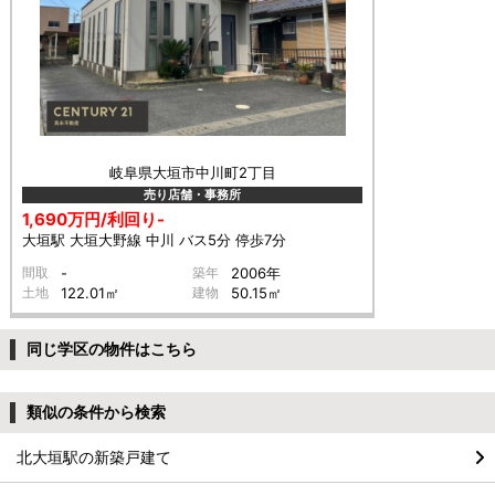
岐阜県大垣市中川町2丁目
売り店舗・事務所
1,690万円/利回り-
大垣駅 大垣大野線 中川 バス5分 停歩7分
間取
-
築年
2006年
土地
122.01㎡
建物
50.15㎡
同じ学区の物件はこちら
類似の条件から検索
北大垣駅の新築戸建て