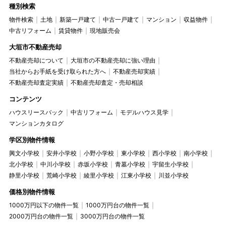
種別検索
物件検索
土地
新築一戸建て
中古一戸建て
マンション
収益物件
中古リフォーム
賃貸物件
現地販売会
大垣市不動産売却
不動産売却について
大垣市の不動産売却に強い理由
当社からお手紙を受け取られた方へ
不動産売却実績
不動産売却査定実績
不動産売却査定・売却相談
コンテンツ
ハウスリースバック
中古リフォーム
モデルハウス見学
マンションカタログ
学区別物件情報
興文小学校
安井小学校
小野小学校
東小学校
西小学校
南小学校
北小学校
中川小学校
赤坂小学校
青墓小学校
宇留生小学校
静里小学校
荒崎小学校
綾里小学校
江東小学校
川並小学校
価格別物件情報
1000万円以下の物件一覧
1000万円台の物件一覧
2000万円台の物件一覧
3000万円台の物件一覧