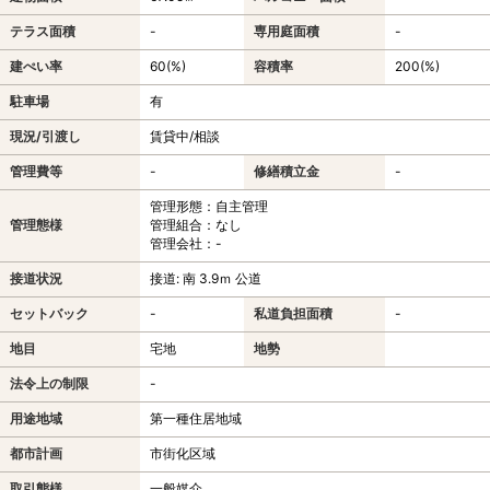
テラス面積
-
専用庭面積
-
建ぺい率
60(%)
容積率
200(%)
駐車場
有
現況/引渡し
賃貸中/相談
管理費等
-
修繕積立金
-
管理形態：自主管理
管理態様
管理組合：なし
管理会社：-
接道状況
接道: 南 3.9ｍ 公道
セットバック
-
私道負担面積
-
地目
宅地
地勢
法令上の制限
-
用途地域
第一種住居地域
都市計画
市街化区域
取引態様
一般媒介